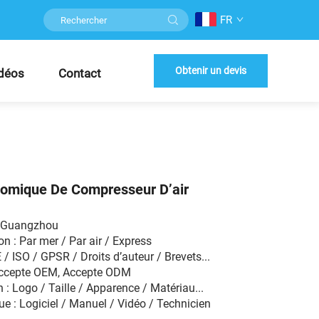
FR
Obtenir un devis
déos
Contact
omique De Compresseur D’air
W Guangzhou
n : Par mer / Par air / Express
E / ISO / GPSR / Droits d’auteur / Brevets...
Accepte OEM, Accepte ODM
 : Logo / Taille / Apparence / Matériau...
e : Logiciel / Manuel / Vidéo / Technicien