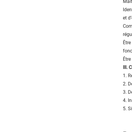
Maît
Iden
et d
Comp
régu
Être
fonc
Être
III.
1. R
2. D
3. D
4. I
5. S