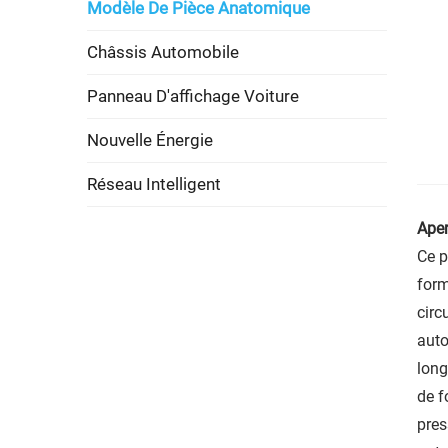
Modèle De Pièce Anatomique
Châssis Automobile
Panneau D'affichage Voiture
Nouvelle Énergie
Réseau Intelligent
Aper
Ce p
form
circ
auto
long
de f
pres