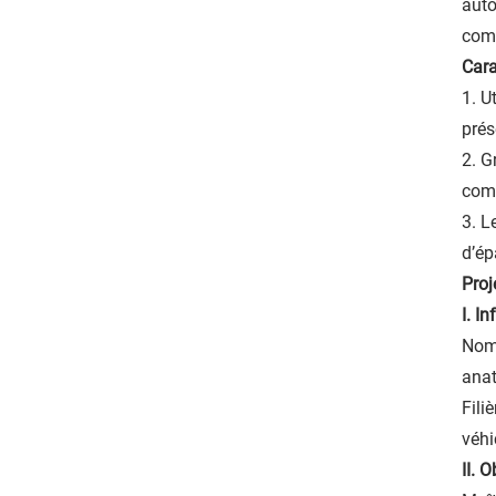
auto
comp
Cara
1. U
prés
2. G
comp
3. L
d’ép
Proj
I. I
Nom 
anat
Fili
véh
II. 