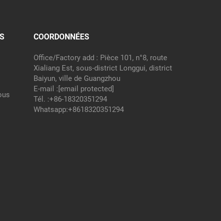
S
COORDONNÉES
Office/Factory add : Pièce 101, n°8, route
Xialiang Est, sous-district Longgui, district
Baiyun, ville de Guangzhou
E-mail :
[email protected]
ous
Tél. :
+86-18320351294
Whatsapp:
+8618320351294