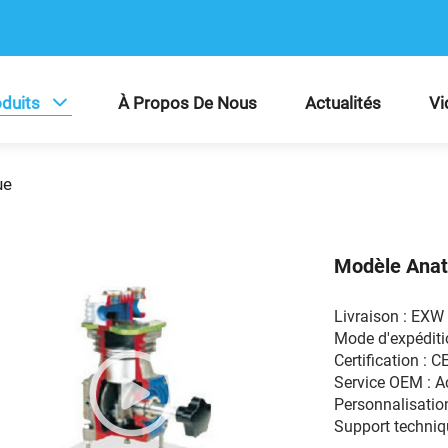
duits
À Propos De Nous
Actualités
Vi
ue
Modèle Anat
Livraison : EX
Mode d'expéditio
Certification : C
Service OEM : 
Personnalisation
Support techniqu