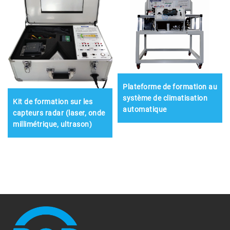
Plateforme de formation au
système de climatisation
Kit de formation sur les
automatique
capteurs radar (laser, onde
millimétrique, ultrason)