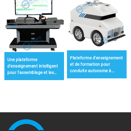
Plateforme d'enseignement
Une plateforme
et de formation pour
d'enseignement intelligent
conduite autonome à
pour l'assemblage et les
basse vitesse de niveau L4
tests des batteries
électriques