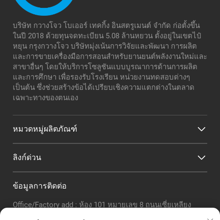
บริษัท กวางโจว โบเออร์ เทคกิ้ง อินสตรูเมนต์ จำกัด ก่อตั้งขึ้น
ในปี 2018 ด้วยทุนจดทะเบียน 5.08 ล้านหยวน ตั้งอยู่ในเขตไป๋
หยุน กรุงกวางโจว บริษัทมุ่งเน้นการวิจัยและพัฒนา การผลิต
และการขายเครื่องมือการสอนสำหรับยานยนต์พลังงานใหม่และ
สาขาอื่นๆ โดยให้บริการโซลูชันแบบบูรณาการด้านการผลิต
และการศึกษา เพื่อรองรับโรงเรียน หน่วยงานทดสอบต่างๆ
เป็นต้น ซึ่งช่วยสร้างข้อได้เปรียบเชิงความแตกต่างในตลาด
เฉพาะทางของตนเอง
หมวดหมู่ผลิตภัณฑ์
ลิงก์ด่วน
ข้อมูลการติดต่อ
Office/Factory add : ห้อง 101 หมายเลข 8 ถนนเซี่ยเหลียง
ตะวันออก เขตหลงกุ้ย เขตไป๋หยุน เมืองกวางโจว