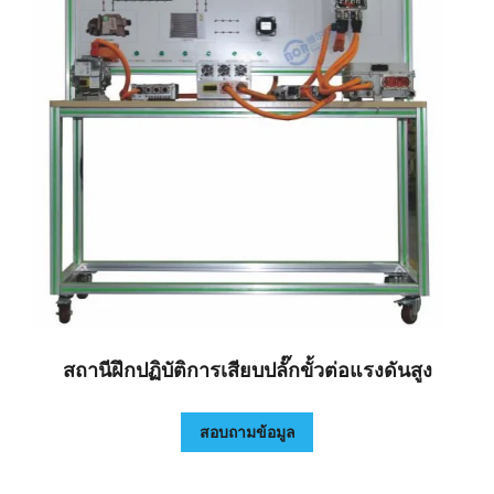
สถานีฝึกปฏิบัติการเสียบปลั๊กขั้วต่อแรงดันสูง
สอบถามข้อมูล