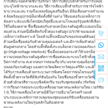
การเสียบ-ถอดสวิตช์บำรุงรักษา วิธีการเสียบปลั๊กสำหรับการปล่อย
ประจุไฟฟ้าขาบวกและลบ วิธีการเสียบปลั๊กสำหรับการชาร์จไฟฟ้า
ขาบวกและลบ รวมถึงแหล่งข้อมูลเสริมอื่นๆ มีล้อเลื่อนสากลจำนวน
4 ล้อพร้อมอุปกรณ์ล็อกติดตั้งที่ด้านล่าง ใช้มอเตอร์แม่เหล็กถาวร
สังเคราะห์แบบซิงโครนัสบริสุทธิ์และควบโรลเลอร์รุ่นหลักที่เลือก
ใช้ในท้องตลาด ซึ่งเชื่อมต่อกับสายเคเบิลแรงดันสูงที่แบ่งออกเป็น
สองส่วน ส่วนหนึ่งยึดติดกับขั้วต่อแรงดันสูง U/V/W ของมอเตอร์แม่
เหล็กถาวรสังเคราะห์ โดยหัวปลั๊กเหมือนกับของรถยนต์ต้นฉบับ อีก
ด้านหนึ่งเชื่อมต่อกับตัวควบคุมมอเตอร์ และมีการเพิ่มหัวต่อเร็วแรง
ดันสูงตรงกลาง โดยหัวปลั๊กติดตั้งระบบล็อกความปลอดภัยแรงดัน
สูง (High-voltage interlock) ซึ่งเมื่อถอดออกจะทำให้วงจรล็อก
ความปลอดภัยแรงดันสูงตัดการเชื่อมต่อและระบบไฟฟ้าทั้งหมดจะ
ปิดการทำงาน สะดวกต่อการสอนเกี่ยวกับวงจรควบคุมล็อกความ
ปลอดภัยแรงดันสูง แผงตรวจวัดผลิตจากวัสดุอะคริลิก และผิวหน้า
ได้รับการเคลือบด้วยกระบวนการพิเศษโดยการพ่นไพรเมอร์; พร้อม
ติดตั้งขั้วตรวจวัดที่มีฟังก์ชันป้องกัน โดยชื่อของขั้วตรวจวัดพิมพ์
ด้วยตัวอักษรสีขาวแบบซิลค์สกรีน รองรับชุดซอฟต์แวร์ทรัพยากร
การเรียนการสอนระบบขับเคลื่อนยานพาหนะพลังงานใหม่ เวอร์ชัน
1.0; ใช้ภาพเคลื่อนไหวสามมิติในการอธิบายโครงสร้างองค์
ประกอบและหลักการควบคุมของชุดมอเตอร์ขับเคลื่อนของยาน
พาหนะพลังงานใหม่รุ่นหลักในท้องตลาด
ขนาด: