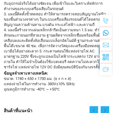
กับอุปกรณ์จริงได้อย่างชัดเจน เพื่อเข้าใจและวิเคราะห์หลักการ
ทำงานของระบบเครื่องเสียงในรถยนต์
3. แผงนี้ติดตั้งขั้วทดสอบ ทำให้สามารถตรวจสอบสัญญาณไฟฟ้า
ของชิ้นส่วนวงจรต่างๆ ในระบบเครื่องเสียงรถยนต์ได้โดยตรง เช่น
สัญญาณความต้านทาน แรงดัน กระแสไฟฟ้า และความถี่
4. แผงนี้สร้างจากแผ่นเหล็กกล้ารีดเย็นความหนา 1.5 มม. ทำให้มี
ลักษณะภายนอกที่สวยงาม ฐานผลิตจากเหล็กเชื่อมพร้อมพื้นผิว
เคลือบผงและติดตั้งล้อเลื่อนแบบล็อกอัตโนมัติ ฐานกระดานสอนมี
พื้นโต๊ะขนาด 40 ซม. เพื่อการจัดวางวัสดุและเครื่องมือทดสอบที่
เบามือได้อย่างสะดวก 5. กระดานสอนใช้แหล่งจ่ายไฟ AC
มาตรฐาน 220V ซึ่งจะถูกแปลงเป็นไฟฟ้ากระแสตรง 12V ผ่านวงจร
ภายใน ทำให้ไม่จำเป็นต้องใช้แบตเตอรี่ ลดความไม่สะดวกในการ
ชาร์จไฟ แหล่งจ่ายไฟ 12V DC ยังมีคุณสมบัติป้องกันวงจรสั้น
ข้อมูลจำเพาะทางเทคนิค:
ขนาด: 1740 × 650 × 1700 มม. (ย × ก × ส)
แหล่งจ่ายไฟในการทำงาน: 380V±10% 50Hz
อุณหภูมิการทำงาน: -40℃ ~ +50℃
สินค้าที่แนะนำ