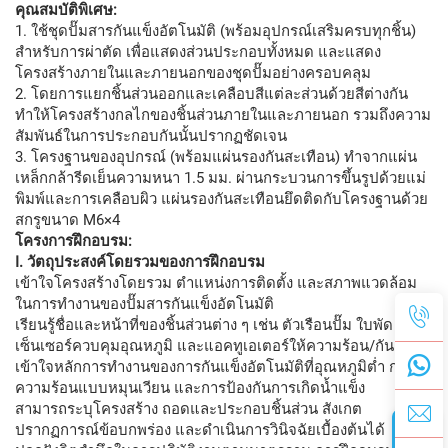
คุณสมบัติพิเศษ:
1. ใช้ชุดปั๊มสารกันแข็งอัตโนมัติ (พร้อมอุปกรณ์เสริมครบทุกชิ้น)
สำหรับการผ่าตัด เพื่อแสดงส่วนประกอบทั้งหมด และแสดง
โครงสร้างภายในและภายนอกของชุดปั๊มอย่างครอบคลุม
2. โดยการแยกชิ้นส่วนออกและเคลือบสีแต่ละส่วนด้วยสีต่างกัน
ทำให้โครงสร้างกลไกของชิ้นส่วนภายในและภายนอก รวมถึงความ
สัมพันธ์ในการประกอบกันนั้นปรากฏชัดเจน
3. โครงฐานของอุปกรณ์ (พร้อมแผ่นรองกันสะเทือน) ทำจากแผ่น
เหล็กกล้ารีดเย็นความหนา 1.5 มม. ผ่านกระบวนการขึ้นรูปด้วยแม่
พิมพ์และการเคลือบผิว แผ่นรองกันสะเทือนยึดติดกับโครงฐานด้วย
สกรูขนาด M6×4
โครงการฝึกอบรม:
I. วัตถุประสงค์โดยรวมของการฝึกอบรม
เข้าใจโครงสร้างโดยรวม ตำแหน่งการติดตั้ง และสภาพแวดล้อม
ในการทำงานของปั๊มสารกันแข็งอัตโนมัติ
เรียนรู้ชื่อและหน้าที่ของชิ้นส่วนต่าง ๆ เช่น ตัวเรือนปั๊ม ใบพัด ซีล
เซ็นเซอร์ควบคุมอุณหภูมิ และแอคทูเอเตอร์ให้ความร้อน/กันแข็ง
เข้าใจหลักการทำงานของการกันแข็งอัตโนมัติที่อุณหภูมิต่ำ การให้
ความร้อนแบบหมุนเวียน และการป้องกันการเกิดน้ำแข็ง
สามารถระบุโครงสร้าง ถอดและประกอบชิ้นส่วน สังเกต
ปรากฏการณ์ข้อบกพร่อง และดำเนินการวินิจฉัยเบื้องต้นได้