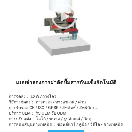
แบบจำลองการผ่าตัดปั๊มสารกันแข็งอัตโนมัติ
การจัดส่ง： EXW กวางโจว
วิธีการจัดส่ง： ทางทะเล / ทางอากาศ / ด่วน
การรับรอง: CE / ISO / GPSR / ลิขสิทธิ์ / สิทธิบัตร...
บริการ OEM： รับ OEM รับ ODM
การปรับแต่ง： โลโก้ / ขนาด / รูปลักษณ์ / วัสดุ...
การสนับสนุนทางเทคนิค： ซอฟต์แวร์ / คู่มือ / วิดีโอ / ช่างเทคนิค