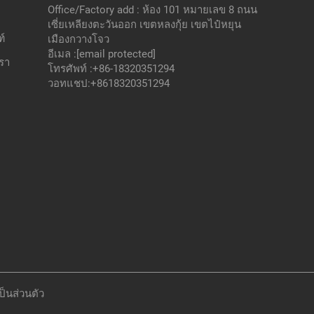
Office/Factory add : ห้อง 101 หมายเลข 8 ถนน
เซี่ยเหลียงตะวันออก เขตหลงกุ้ย เขตไป๋หยุน
์
เมืองกวางโจว
อีเมล :
[email protected]
เรา
โทรศัพท์ :
+86-18320351294
วอทแชป:
+8618320351294
็นส่วนตัว