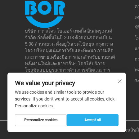
ต
เค
ซี
บริษัท กวางโจว โบเออร์ เทคกิ้ง อินสตรูเมนต์
จำกัด ก่อตั้งขึ้นในปี 2018 ด้วยทุนจดทะเบียน
โ
5.08 ล้านหยวน ตั้งอยู่ในเขตไป๋หยุน กรุงกวาง
แ
โจว บริษัทมุ่งเน้นการวิจัยและพัฒนา การผลิต
และการขายเครื่องมือการสอนสำหรับยานยนต์
ก
พลังงานใหม่และสาขาอื่นๆ โดยให้บริการ
พ
โซลูชันแบบบูรณาการด้านการผลิตและการ
ศึกษา เพื่อรองรับโรงเรียน หน่วยงานทดสอบ
ระ
We value your privacy
ต่างๆ เป็นต้น ซึ่งช่วยสร้างข้อได้เปรียบเชิงความ
แตกต่างในตลาดเฉพาะทางของตนเอง
We use cookies and similar tools to provide our
services. If you don't want to accept all cookies, click
Personalize cookies.
Personalize cookies
Accept all
สงวนลิขสิ