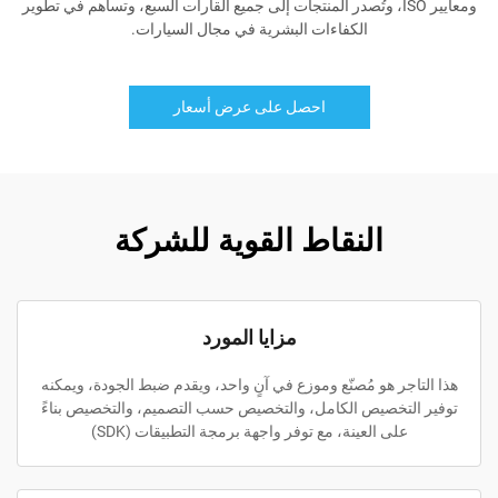
ومعايير ISO، وتُصدر المنتجات إلى جميع القارات السبع، وتساهم في تطوير
الكفاءات البشرية في مجال السيارات.
احصل على عرض أسعار
النقاط القوية للشركة
مزايا المورد
هذا التاجر هو مُصنّع وموزع في آنٍ واحد، ويقدم ضبط الجودة، ويمكنه
توفير التخصيص الكامل، والتخصيص حسب التصميم، والتخصيص بناءً
على العينة، مع توفر واجهة برمجة التطبيقات (SDK)