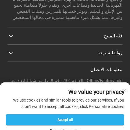
الكهربائية الجديدة وقطاعات أخرى، وتقدم حلولاً متكاملة تجمع
بين الإنتاج والتعليم، وتوفر خدماتها للمدارس وهيئات الفحص
وغيرها، مما يشكل ميزة تنافسية متميزة في مجالها المتخصص.
فئة المنتج
روابط سريعة
معلومات الاتصال
Office/Factory add : الغرفة 101، رقم 8، طريق شيانليانغ دونغ،
منطقة لونغغي، مقاطعة باييون، مدينة قوانغتشو
We value your privacy
البريد الإلكتروني:
[email protected]
هاتف:
+86-18320351294
We use cookies and similar tools to provide our services. If you
Whatsapp :
+8618320351294
don't want to accept all cookies, click Personalize cookies.
Accept all
حقوق النشر © شركة قوانغتشو بوير لتعليم الأجهزة المحدودة -