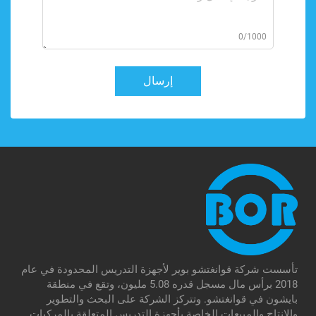
0/1000
إرسال
تأسست شركة قوانغتشو بوير لأجهزة التدريس المحدودة في عام
2018 برأس مال مسجل قدره 5.08 مليون، وتقع في منطقة
بايشون في قوانغتشو. وتتركز الشركة على البحث والتطوير
والإنتاج والمبيعات الخاصة بأجهزة التدريس المتعلقة بالمركبات