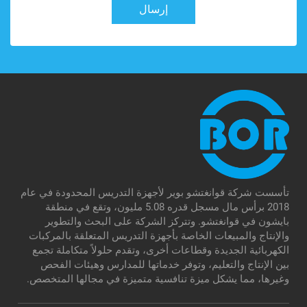
إرسال
تأسست شركة قوانغتشو بوير لأجهزة التدريس المحدودة في عام
2018 برأس مال مسجل قدره 5.08 مليون، وتقع في منطقة
بايشون في قوانغتشو. وتتركز الشركة على البحث والتطوير
والإنتاج والمبيعات الخاصة بأجهزة التدريس المتعلقة بالمركبات
الكهربائية الجديدة وقطاعات أخرى، وتقدم حلولاً متكاملة تجمع
بين الإنتاج والتعليم، وتوفر خدماتها للمدارس وهيئات الفحص
وغيرها، مما يشكل ميزة تنافسية متميزة في مجالها المتخصص.