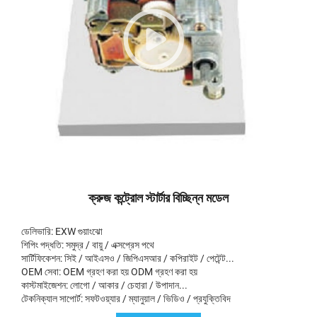
ক্রুজ কন্ট্রোল স্টার্টার বিচ্ছিন্ন মডেল
ডেলিভারি: EXW গুয়াংঝো
শিপিং পদ্ধতি: সমুদ্র / বায়ু / এক্সপ্রেস পথে
সার্টিফিকেশন: সিই / আইএসও / জিপিএসআর / কপিরাইট / পেটেন্ট...
OEM সেবা: OEM গ্রহণ করা হয় ODM গ্রহণ করা হয়
কাস্টমাইজেশন: লোগো / আকার / চেহারা / উপাদান...
টেকনিক্যাল সাপোর্ট: সফটওয়্যার / ম্যানুয়াল / ভিডিও / প্রযুক্তিবিদ