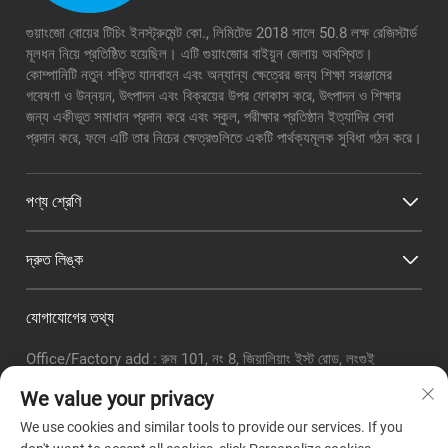
গুয়াংজো বোয়ের টিচিং ইনস্ট্রুমেন্ট কো., লিমিটেড 2018 সালে 50.8 লক্ষ রেজিস্টার্ড
মূলধন নিয়ে প্রতিষ্ঠিত হয়েছিল। এটি গুয়াংজোর বাইয়ুন জেলায় অবস্থিত।
কোম্পানিটি নতুন শক্তি যানবাহন এবং অন্যান্য ক্ষেত্রের জন্য শিক্ষা সরঞ্জামের
গবেষণা ও উন্নয়ন, উৎপাদন এবং বিক্রয়ের উপর ফোকাস করে, উৎপাদন ও শিক্ষার
জন্য একীভূত সমাধান প্রদান করে এবং স্কুল, পরীক্ষার প্রতিষ্ঠান ইত্যাদির সেবা
প্রদান করে, ফলে এটি তার নিচের ক্ষেত্রগুলিতে একটি পার্থক্যমূলক সুবিধা গঠন করে।
পণ্য শ্রেণি
দ্রুত লিঙ্ক
যোগাযোগের তথ্য
Office/Factory add : রুম 101, নং 8, জিয়ালিয়াং ইস্ট রোড, লংগুই
সাবডিস্ট্রিক্ট, বাইয়ুন জেলা, গুয়াংঝো সিটি
We value your privacy
ইমেইল:
[email protected]
We use cookies and similar tools to provide our services. If you
টেলিফোনঃ
+86-18320351294