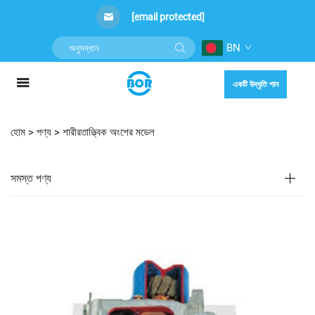
[email protected]
BN
একটি উদ্ধৃতি পান
হোম >
পণ্য
>
শারীরতাত্ত্বিক অংশের মডেল
সমস্ত পণ্য