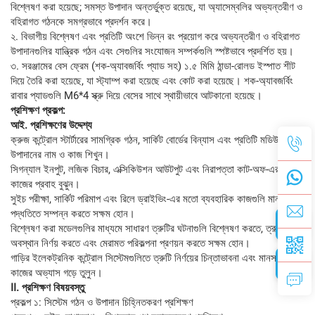
বিশ্লেষণ করা হয়েছে; সমস্ত উপাদান অন্তর্ভুক্ত রয়েছে, যা অ্যাসেম্বলির অভ্যন্তরীণ ও
বহিরাগত গঠনকে সমগ্রভাবে প্রদর্শন করে।
২. বিভাগীয় বিশ্লেষণ এবং প্রতিটি অংশে ভিন্ন রং প্রয়োগ করে অভ্যন্তরীণ ও বহিরাগত
উপাদানগুলির যান্ত্রিক গঠন এবং সেগুলির সংযোজন সম্পর্কগুলি স্পষ্টভাবে প্রদর্শিত হয়।
৩. সরঞ্জামের বেস ফ্রেম (শক-অ্যাবজর্বিং প্যাড সহ) ১.৫ মিমি ঠান্ডা-রোলড ইস্পাত শীট
দিয়ে তৈরি করা হয়েছে, যা স্ট্যাম্প করা হয়েছে এবং কোট করা হয়েছে। শক-অ্যাবজর্বিং
রাবার প্যাডগুলি M6*4 স্ক্রু দিয়ে বেসের সাথে স্থায়ীভাবে আটকানো হয়েছে।
প্রশিক্ষণ প্রকল্প:
আই. প্রশিক্ষণের উদ্দেশ্য
ক্রুজ কন্ট্রোল স্টার্টারের সামগ্রিক গঠন, সার্কিট বোর্ডের বিন্যাস এবং প্রতিটি মডিউল
উপাদানের নাম ও কাজ শিখুন।
সিগন্যাল ইনপুট, লজিক বিচার, এক্সিকিউশন আউটপুট এবং নিরাপত্তা কাট-অফ-এর সম্পূর্ণ
কাজের প্রবাহ বুঝুন।
সুইচ পরীক্ষা, সার্কিট পরিমাপ এবং রিলে ড্রাইভিং-এর মতো ব্যবহারিক কাজগুলি মানসম্মত
পদ্ধতিতে সম্পন্ন করতে সক্ষম হোন।
বিশ্লেষণ করা মডেলগুলির মাধ্যমে সাধারণ ত্রুটির ঘটনাগুলি বিশ্লেষণ করতে, ত্রুটির
অবস্থান নির্ণয় করতে এবং মেরামত পরিকল্পনা প্রণয়ন করতে সক্ষম হোন।
গাড়ির ইলেকট্রনিক কন্ট্রোল সিস্টেমগুলিতে ত্রুটি নির্ণয়ের চিন্তাভাবনা এবং মানসম্মত
কাজের অভ্যাস গড়ে তুলুন।
II. প্রশিক্ষণ বিষয়বস্তু
প্রকল্প ১: সিস্টেম গঠন ও উপাদান চিহ্নিতকরণ প্রশিক্ষণ