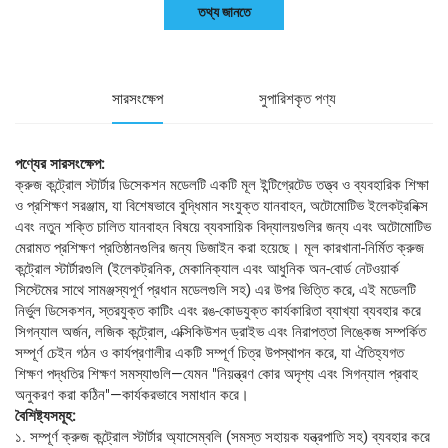
তথ্য জানতে
সারসংক্ষেপ
সুপারিশকৃত পণ্য
পণ্যের সারসংক্ষেপ:
ক্রুজ কন্ট্রোল স্টার্টার ডিসেকশন মডেলটি একটি মূল ইন্টিগ্রেটেড তত্ত্ব ও ব্যবহারিক শিক্ষা
ও প্রশিক্ষণ সরঞ্জাম, যা বিশেষভাবে বুদ্ধিমান সংযুক্ত যানবাহন, অটোমোটিভ ইলেকট্রনিক্স
এবং নতুন শক্তি চালিত যানবাহন বিষয়ে ব্যবসায়িক বিদ্যালয়গুলির জন্য এবং অটোমোটিভ
মেরামত প্রশিক্ষণ প্রতিষ্ঠানগুলির জন্য ডিজাইন করা হয়েছে। মূল কারখানা-নির্মিত ক্রুজ
কন্ট্রোল স্টার্টারগুলি (ইলেকট্রনিক, মেকানিক্যাল এবং আধুনিক অন-বোর্ড নেটওয়ার্ক
সিস্টেমের সাথে সামঞ্জস্যপূর্ণ প্রধান মডেলগুলি সহ) এর উপর ভিত্তি করে, এই মডেলটি
নির্ভুল ডিসেকশন, স্তরযুক্ত কাটিং এবং রঙ-কোডযুক্ত কার্যকারিতা ব্যাখ্যা ব্যবহার করে
সিগন্যাল অর্জন, লজিক কন্ট্রোল, এক্সিকিউশন ড্রাইভ এবং নিরাপত্তা লিঙ্কেজ সম্পর্কিত
সম্পূর্ণ চেইন গঠন ও কার্যপ্রণালীর একটি সম্পূর্ণ চিত্র উপস্থাপন করে, যা ঐতিহ্যগত
শিক্ষণ পদ্ধতির শিক্ষণ সমস্যাগুলি—যেমন "নিয়ন্ত্রণ কোর অদৃশ্য এবং সিগন্যাল প্রবাহ
অনুকরণ করা কঠিন"—কার্যকরভাবে সমাধান করে।
বৈশিষ্ট্যসমূহ:
১. সম্পূর্ণ ক্রুজ কন্ট্রোল স্টার্টার অ্যাসেম্বলি (সমস্ত সহায়ক যন্ত্রপাতি সহ) ব্যবহার করে