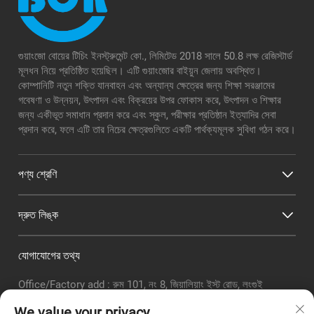
গুয়াংজো বোয়ের টিচিং ইনস্ট্রুমেন্ট কো., লিমিটেড 2018 সালে 50.8 লক্ষ রেজিস্টার্ড
মূলধন নিয়ে প্রতিষ্ঠিত হয়েছিল। এটি গুয়াংজোর বাইয়ুন জেলায় অবস্থিত।
কোম্পানিটি নতুন শক্তি যানবাহন এবং অন্যান্য ক্ষেত্রের জন্য শিক্ষা সরঞ্জামের
গবেষণা ও উন্নয়ন, উৎপাদন এবং বিক্রয়ের উপর ফোকাস করে, উৎপাদন ও শিক্ষার
জন্য একীভূত সমাধান প্রদান করে এবং স্কুল, পরীক্ষার প্রতিষ্ঠান ইত্যাদির সেবা
প্রদান করে, ফলে এটি তার নিচের ক্ষেত্রগুলিতে একটি পার্থক্যমূলক সুবিধা গঠন করে।
পণ্য শ্রেণি
দ্রুত লিঙ্ক
যোগাযোগের তথ্য
Office/Factory add : রুম 101, নং 8, জিয়ালিয়াং ইস্ট রোড, লংগুই
সাবডিস্ট্রিক্ট, বাইয়ুন জেলা, গুয়াংঝো সিটি
We value your privacy