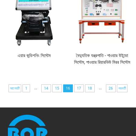
এয়ার কন্ডিশনিং সিস্টেম
বৈদ্যুতিক যন্ত্রপাতি - পাওয়ার উইন্ডো
সিস্টেম, পাওয়ার রিয়ারভিউ মিরর সিস্টেম
...
...
আগেরটি
1
14
15
16
17
18
26
পরবর্তী