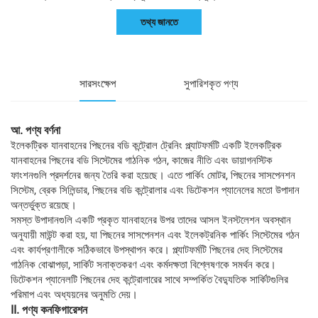
তথ্য জানতে
সারসংক্ষেপ
সুপারিশকৃত পণ্য
আ. পণ্য বর্ণনা
ইলেকট্রিক যানবাহনের পিছনের বডি কন্ট্রোল ট্রেনিং প্ল্যাটফর্মটি একটি ইলেকট্রিক
যানবাহনের পিছনের বডি সিস্টেমের গাঠনিক গঠন, কাজের নীতি এবং ডায়াগনস্টিক
ফাংশনগুলি প্রদর্শনের জন্য তৈরি করা হয়েছে। এতে পার্কিং মোটর, পিছনের সাসপেনশন
সিস্টেম, ব্রেক সিলিন্ডার, পিছনের বডি কন্ট্রোলার এবং ডিটেকশন প্যানেলের মতো উপাদান
অন্তর্ভুক্ত রয়েছে।
সমস্ত উপাদানগুলি একটি প্রকৃত যানবাহনের উপর তাদের আসল ইনস্টলেশন অবস্থান
অনুযায়ী মাউন্ট করা হয়, যা পিছনের সাসপেনশন এবং ইলেকট্রনিক পার্কিং সিস্টেমের গঠন
এবং কার্যপ্রণালীকে সঠিকভাবে উপস্থাপন করে। প্ল্যাটফর্মটি পিছনের দেহ সিস্টেমের
গাঠনিক বোঝাপড়া, সার্কিট সনাক্তকরণ এবং কর্মদক্ষতা বিশ্লেষণকে সমর্থন করে।
ডিটেকশন প্যানেলটি পিছনের দেহ কন্ট্রোলারের সাথে সম্পর্কিত বৈদ্যুতিক সার্কিটগুলির
পরিমাপ এবং অধ্যয়নের অনুমতি দেয়।
II. পণ্য কনফিগারেশন