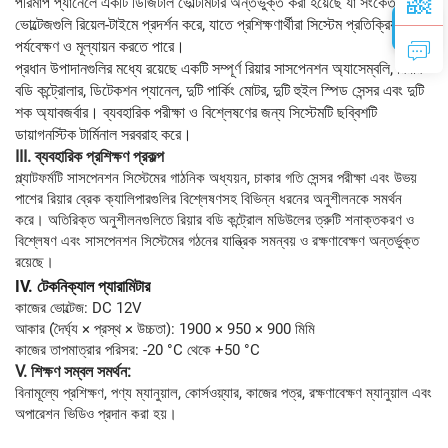
পরিমাপ প্যানেলে একটি ডিজিটাল ভোল্টমিটার অন্তর্ভুক্ত করা হয়েছে যা সংকেত
ভোল্টেজগুলি রিয়েল-টাইমে প্রদর্শন করে, যাতে প্রশিক্ষণার্থীরা সিস্টেম প্রতিক্রিয়াগুলি
পর্যবেক্ষণ ও মূল্যায়ন করতে পারে।
প্রধান উপাদানগুলির মধ্যে রয়েছে একটি সম্পূর্ণ রিয়ার সাসপেনশন অ্যাসেম্বলি, রিয়ার
বডি কন্ট্রোলার, ডিটেকশন প্যানেল, দুটি পার্কিং মোটর, দুটি হুইল স্পিড সেন্সর এবং দুটি
শক অ্যাবজর্বার। ব্যবহারিক পরীক্ষা ও বিশ্লেষণের জন্য সিস্টেমটি ছব্বিশটি
ডায়াগনস্টিক টার্মিনাল সরবরাহ করে।
III. ব্যবহারিক প্রশিক্ষণ প্রকল্প
প্ল্যাটফর্মটি সাসপেনশন সিস্টেমের গাঠনিক অধ্যয়ন, চাকার গতি সেন্সর পরীক্ষা এবং উভয়
পাশের রিয়ার ব্রেক ক্যালিপারগুলির বিশ্লেষণসহ বিভিন্ন ধরনের অনুশীলনকে সমর্থন
করে। অতিরিক্ত অনুশীলনগুলিতে রিয়ার বডি কন্ট্রোল মডিউলের ত্রুটি শনাক্তকরণ ও
বিশ্লেষণ এবং সাসপেনশন সিস্টেমের গঠনের যান্ত্রিক সমন্বয় ও রক্ষণাবেক্ষণ অন্তর্ভুক্ত
রয়েছে।
IV.
টেকনিক্যাল প্যারামিটার
কাজের ভোল্টেজ: DC 12V
আকার (দৈর্ঘ্য × প্রস্থ × উচ্চতা): 1900 × 950 × 900 মিমি
কাজের তাপমাত্রার পরিসর: -20 °C থেকে +50 °C
V. শিক্ষণ সম্বল সমর্থন:
বিনামূল্যে প্রশিক্ষণ, পণ্য ম্যানুয়াল, কোর্সওয়্যার, কাজের পত্র, রক্ষণাবেক্ষণ ম্যানুয়াল এবং
অপারেশন ভিডিও প্রদান করা হয়।