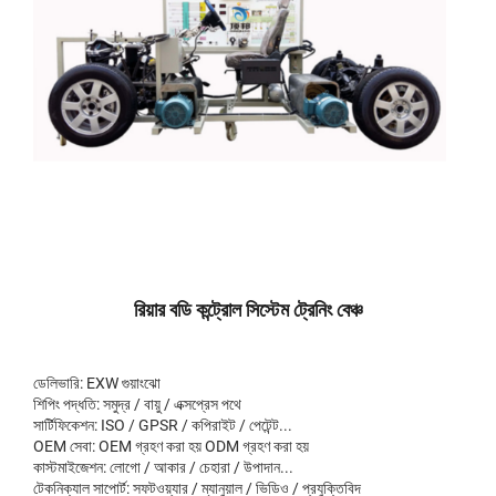
রিয়ার বডি কন্ট্রোল সিস্টেম ট্রেনিং বেঞ্চ
ডেলিভারি: EXW গুয়াংঝো
শিপিং পদ্ধতি: সমুদ্র / বায়ু / এক্সপ্রেস পথে
সার্টিফিকেশন: ISO / GPSR / কপিরাইট / পেটেন্ট...
OEM সেবা: OEM গ্রহণ করা হয় ODM গ্রহণ করা হয়
কাস্টমাইজেশন: লোগো / আকার / চেহারা / উপাদান...
টেকনিক্যাল সাপোর্ট: সফটওয়্যার / ম্যানুয়াল / ভিডিও / প্রযুক্তিবিদ