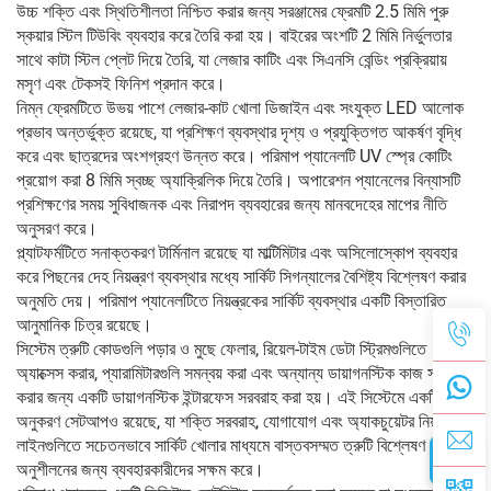
উচ্চ শক্তি এবং স্থিতিশীলতা নিশ্চিত করার জন্য সরঞ্জামের ফ্রেমটি 2.5 মিমি পুরু
স্কয়ার স্টিল টিউবিং ব্যবহার করে তৈরি করা হয়। বাইরের অংশটি 2 মিমি নির্ভুলতার
সাথে কাটা স্টিল প্লেট দিয়ে তৈরি, যা লেজার কাটিং এবং সিএনসি বেন্ডিং প্রক্রিয়ায়
মসৃণ এবং টেকসই ফিনিশ প্রদান করে।
নিম্ন ফ্রেমটিতে উভয় পাশে লেজার-কাট খোলা ডিজাইন এবং সংযুক্ত LED আলোক
প্রভাব অন্তর্ভুক্ত রয়েছে, যা প্রশিক্ষণ ব্যবস্থার দৃশ্য ও প্রযুক্তিগত আকর্ষণ বৃদ্ধি
করে এবং ছাত্রদের অংশগ্রহণ উন্নত করে। পরিমাপ প্যানেলটি UV স্প্রে কোটিং
প্রয়োগ করা 8 মিমি স্বচ্ছ অ্যাক্রিলিক দিয়ে তৈরি। অপারেশন প্যানেলের বিন্যাসটি
প্রশিক্ষণের সময় সুবিধাজনক এবং নিরাপদ ব্যবহারের জন্য মানবদেহের মাপের নীতি
অনুসরণ করে।
প্ল্যাটফর্মটিতে সনাক্তকরণ টার্মিনাল রয়েছে যা মাল্টিমিটার এবং অসিলোস্কোপ ব্যবহার
করে পিছনের দেহ নিয়ন্ত্রণ ব্যবস্থার মধ্যে সার্কিট সিগন্যালের বৈশিষ্ট্য বিশ্লেষণ করার
অনুমতি দেয়। পরিমাপ প্যানেলটিতে নিয়ন্ত্রকের সার্কিট ব্যবস্থার একটি বিস্তারিত
আনুমানিক চিত্র রয়েছে।
সিস্টেম ত্রুটি কোডগুলি পড়ার ও মুছে ফেলার, রিয়েল-টাইম ডেটা স্ট্রিমগুলিতে
অ্যাক্সেস করার, প্যারামিটারগুলি সমন্বয় করা এবং অন্যান্য ডায়াগনস্টিক কাজ সম্পাদন
করার জন্য একটি ডায়াগনস্টিক ইন্টারফেস সরবরাহ করা হয়। এই সিস্টেমে একটি ত্রুটি
অনুকরণ সেটআপও রয়েছে, যা শক্তি সরবরাহ, যোগাযোগ এবং অ্যাকচুয়েটর নিয়ন্ত্রণ
লাইনগুলিতে সচেতনভাবে সার্কিট খোলার মাধ্যমে বাস্তবসম্মত ত্রুটি বিশ্লেষণ
অনুশীলনের জন্য ব্যবহারকারীদের সক্ষম করে।