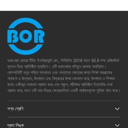
গুয়াংজো বোয়ের টিচিং ইনস্ট্রুমেন্ট কো., লিমিটেড 2018 সালে 50.8 লক্ষ রেজিস্টার্ড
মূলধন নিয়ে প্রতিষ্ঠিত হয়েছিল। এটি গুয়াংজোর বাইয়ুন জেলায় অবস্থিত।
কোম্পানিটি নতুন শক্তি যানবাহন এবং অন্যান্য ক্ষেত্রের জন্য শিক্ষা সরঞ্জামের
গবেষণা ও উন্নয়ন, উৎপাদন এবং বিক্রয়ের উপর ফোকাস করে, উৎপাদন ও শিক্ষার
জন্য একীভূত সমাধান প্রদান করে এবং স্কুল, পরীক্ষার প্রতিষ্ঠান ইত্যাদির সেবা
প্রদান করে, ফলে এটি তার নিচের ক্ষেত্রগুলিতে একটি পার্থক্যমূলক সুবিধা গঠন করে।
পণ্য শ্রেণি
দ্রুত লিঙ্ক