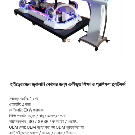
হাইড্রোজেন জ্বালানি কোষের জন্য একীভূত শিক্ষা ও প্রশিক্ষণ প্ল্যাটফর্ম
সর্বনিম্ন অর্ডার: 1 সেট
ওয়ারেন্টি: 2 বছর
ডেলিভারি: EXW গুয়াংঝো
শিপিং পদ্ধতি: সমুদ্র / বায়ু / এক্সপ্রেস পথে
সার্টিফিকেশন: ISO / GPSR / কপিরাইট / পেটেন্ট...
OEM সেবা: OEM গ্রহণ করা হয় ODM গ্রহণ করা হয়
কাস্টমাইজেশন: লোগো / আকার / চেহারা / উপাদান...