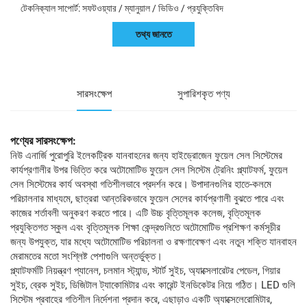
টেকনিক্যাল সাপোর্ট: সফটওয়্যার / ম্যানুয়াল / ভিডিও / প্রযুক্তিবিদ
তথ্য জানতে
সারসংক্ষেপ
সুপারিশকৃত পণ্য
পণ্যের সারসংক্ষেপ:
নিউ এনার্জি পুরোপুরি ইলেকট্রিক যানবাহনের জন্য হাইড্রোজেন ফুয়েল সেল সিস্টেমের
কার্যপ্রণালীর উপর ভিত্তি করে অটোমোটিভ ফুয়েল সেল সিস্টেম ট্রেনিং প্ল্যাটফর্ম, ফুয়েল
সেল সিস্টেমের কার্য অবস্থা গতিশীলভাবে প্রদর্শন করে। উপাদানগুলির হাতে-কলমে
পরিচালনার মাধ্যমে, ছাত্ররা আন্তরিকভাবে ফুয়েল সেলের কার্যপ্রণালী বুঝতে পারে এবং
কাজের শর্তাবলী অনুকরণ করতে পারে। এটি উচ্চ বৃত্তিমূলক কলেজ, বৃত্তিমূলক
প্রযুক্তিগত স্কুল এবং বৃত্তিমূলক শিক্ষা কেন্দ্রগুলিতে অটোমোটিভ প্রশিক্ষণ কর্মসূচীর
জন্য উপযুক্ত, যার মধ্যে অটোমোটিভ পরিচালনা ও রক্ষণাবেক্ষণ এবং নতুন শক্তি যানবাহন
মেরামতের মতো সংশ্লিষ্ট পেশাগুলি অন্তর্ভুক্ত।
প্ল্যাটফর্মটি নিয়ন্ত্রণ প্যানেল, চলমান স্ট্যান্ড, স্টার্ট সুইচ, অ্যাক্সেলারেটর পেডেল, গিয়ার
সুইচ, ব্রেক সুইচ, ডিজিটাল ট্যাকোমিটার এবং কারেন্ট ইনডিকেটর নিয়ে গঠিত। LED গুলি
সিস্টেম প্রবাহের গতিশীল নির্দেশনা প্রদান করে, এছাড়াও একটি অ্যাক্সেলেরোমিটার,