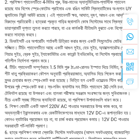
2. প্রশিক্ষণ প্যানেলটিতে 4-মিটার পুরু, উচ্চ-মানের অ্যালুমিনিয়াম-প্লাস্টিক প্যানেল
রয়েছে যার বিশেষ স্প্রে-কোটেড প্রাইমার এবং রঙিন সার্কিট স্কিম্যাটিকের অ-ম্লান UY
ফ্ল্যাটবেড প্রিন্ট আউট রয়েছে। এই প্যানেলটি ক্ষয়, আঘাত, দূষণ, আগুন এবং আর্দ্রতার
বিরুদ্ধে প্রতিরোধী। ছাত্ররা প্রকৃত গাড়ির জ্বালানি কোষ সিস্টেমের সাথে স্কিম্যাটিক
ডায়াগ্রামটি দৃশ্যত তুলনা করতে পারবে, যা এর কার্যকরী নীতিগুলি বুঝতে এবং বিশ্লেষণ
করতে সাহায্য করবে।
3. ডিভাইসটি এর অপারেটিং শর্তাবলী চিত্রিত করার জন্য একটি সিমুলেটেড মোটর দিয়ে
সজ্জিত। টিচিং প্যানেলটিতে আছে একটি আগুন সুইচ, হেড সুইচ, অ্যাক্সেলারেটর পেডেল,
গিয়ার সুইচ, ব্রেক সুইচ, ট্যাকোমিটার এবং কারেন্ট ইনডিকেটর, যা সিস্টেম প্রবাহের
গতিশীল নির্দেশনা প্রদান করে।
4. টিচিং প্যানেলটি সম্পূর্ণভাবে 1.5 মিমি পুরু ঠাণ্ডা-রোলড ইস্পাত দিয়ে নির্মিত, যা কঠোর
শীট ধাতু প্রক্রিয়াকরণ কৌশল অনুযায়ী প্রক্রিয়াজাত, অ্যাসিড দিয়ে পিকেল করা এবং
সুন্দর চেহারার জন্য স্প্রে-কোট করা হয়েছে। ভিত্তি হল একটি ওয়েল্ডেড স্টিল কাঠামো যার
উপরের পৃষ্ঠ স্প্রে-কোট করা। স্ব-লকিং ক্যাস্টার সহ টিচিং প্যানেলে 30 সেমি চওড়া
টেবিলটপ রয়েছে যা উপকরণ এবং হালকা পরীক্ষার সরঞ্জাম সংরক্ষণের জন্য সুবিধাজনক।
নীচে একটি স্বচ্ছ স্টিলের ক্যাবিনেট রয়েছে, যা প্রশিক্ষণ উপাদানগুলি ধারণ করে।
5. শিক্ষণ বোর্ডটি একটি আদর্শ 220V AC পাওয়ার সরবরাহের উপর কাজ করে, যা
অভ্যন্তরীণ ট্রান্সফরমার এবং রেকটিফিকেশনের মাধ্যমে 12V DC-এ রূপান্তরিত হয়।
কোনও ব্যাটারির প্রয়োজন হয় না, যা চার্জ করার প্রয়োজন কমায়। 12V DC পাওয়ার
সরবরাহটি শর্ট-সার্কিট প্রমাণ।
6. ছাত্র প্রশিক্ষণ দক্ষতা স্কোরিং সিস্টেম সফটওয়্যার (আসল সফটওয়্যার; বাজেয়াপ্তি