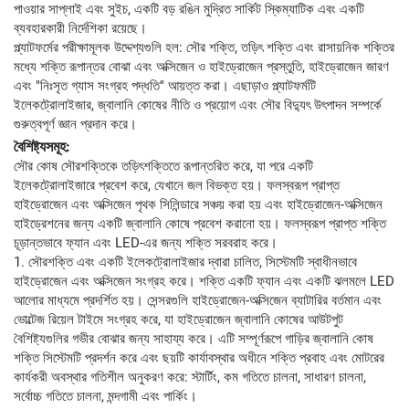
পাওয়ার সাপ্লাই এবং সুইচ, একটি বড় রঙিন মুদ্রিত সার্কিট স্কিম্যাটিক এবং একটি
ব্যবহারকারী নির্দেশিকা রয়েছে।
প্ল্যাটফর্মের পরীক্ষামূলক উদ্দেশ্যগুলি হল: সৌর শক্তি, তড়িৎ শক্তি এবং রাসায়নিক শক্তির
মধ্যে শক্তি রূপান্তর বোঝা এবং অক্সিজেন ও হাইড্রোজেন প্রস্তুতি, হাইড্রোজেন জারণ
এবং "নিঃসৃত গ্যাস সংগ্রহ পদ্ধতি" আয়ত্ত করা। এছাড়াও প্ল্যাটফর্মটি
ইলেকট্রোলাইজার, জ্বালানি কোষের নীতি ও প্রয়োগ এবং সৌর বিদ্যুৎ উৎপাদন সম্পর্কে
গুরুত্বপূর্ণ জ্ঞান প্রদান করে।
বৈশিষ্ট্যসমূহ:
সৌর কোষ সৌরশক্তিকে তড়িৎশক্তিতে রূপান্তরিত করে, যা পরে একটি
ইলেকট্রোলাইজারে প্রবেশ করে, যেখানে জল বিভক্ত হয়। ফলস্বরূপ প্রাপ্ত
হাইড্রোজেন এবং অক্সিজেন পৃথক সিলিন্ডারে সঞ্চয় করা হয় এবং হাইড্রোজেন-অক্সিজেন
হাইড্রেশনের জন্য একটি জ্বালানি কোষে প্রবেশ করানো হয়। ফলস্বরূপ প্রাপ্ত শক্তি
চূড়ান্তভাবে ফ্যান এবং LED-এর জন্য শক্তি সরবরাহ করে।
1. সৌরশক্তি এবং একটি ইলেকট্রোলাইজার দ্বারা চালিত, সিস্টেমটি স্বাধীনভাবে
হাইড্রোজেন এবং অক্সিজেন সংগ্রহ করে। শক্তি একটি ফ্যান এবং একটি ঝলমলে LED
আলোর মাধ্যমে প্রদর্শিত হয়। সেন্সরগুলি হাইড্রোজেন-অক্সিজেন ব্যাটারির বর্তমান এবং
ভোল্টেজ রিয়েল টাইমে সংগ্রহ করে, যা হাইড্রোজেন জ্বালানি কোষের আউটপুট
বৈশিষ্ট্যগুলির গভীর বোঝার জন্য সাহায্য করে। এটি সম্পূর্ণরূপে গাড়ির জ্বালানি কোষ
শক্তি সিস্টেমটি প্রদর্শন করে এবং ছয়টি কার্যাবস্থার অধীনে শক্তি প্রবাহ এবং মোটরের
কার্যকরী অবস্থার গতিশীল অনুকরণ করে: স্টার্টিং, কম গতিতে চালনা, সাধারণ চালনা,
সর্বোচ্চ গতিতে চালনা, মন্দগামী এবং পার্কিং।