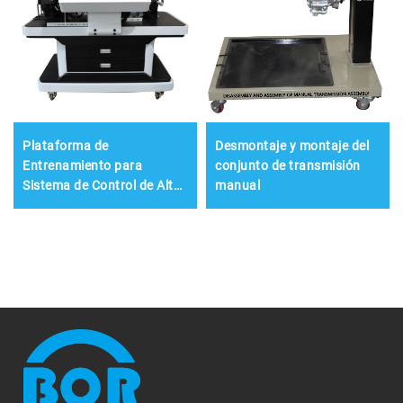
Plataforma de
Desmontaje y montaje del
Entrenamiento para
conjunto de transmisión
Sistema de Control de Alta
manual
Tensión de Vehículos de
Nueva Energía