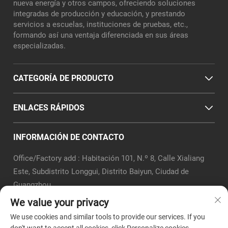
nueva energía y otros campos, ofreciendo soluciones
integradas de producción y educación, y prestando
servicios a escuelas, instituciones de pruebas, etc.,
formando así una ventaja diferenciada en sus áreas
especializadas.
CATEGORÍA DE PRODUCTO
ENLACES RÁPIDOS
INFORMACIÓN DE CONTACTO
Office/Factory add : Habitación 101, N.º 8, Calle Xialiang
Este, Subdistrito Longgui, Distrito Baiyun, Ciudad de
Guangzhou
Correo electrónico:
[email protected]
We value your privacy
Tel.:
+86-18320351294
We use cookies and similar tools to provide our services. If you
Whatsapp:
+8618320351294