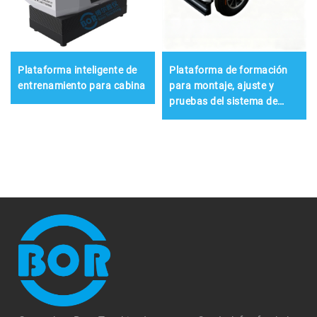
Plataforma inteligente de
Plataforma de formación
entrenamiento para cabina
para montaje, ajuste y
pruebas del sistema de
chasis con conducción
electrónica