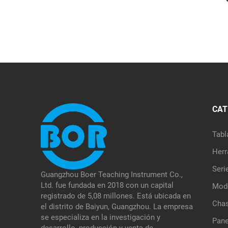
CAT
Tabl
Herr
Seri
Guangzhou Boer Teaching Instrument Co.,
Ltd. fue fundada en 2018 con un capital
Mode
registrado de 5,08 millones. Está ubicada en
Chas
el distrito de Baiyun, Guangzhou. La empresa
se especializa en la investigación y
Pane
desarrollo, producción y venta de