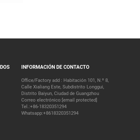
IDOS
INFORMACIÓN DE CONTACTO
Office/Factory add : Habitación 101, N.º 8,
Calle Xialiang Este, Subdistrito Longgui,
Distrito Baiyun, Ciudad de Guangzhou
Correo electrónico:
[email protected]
Tel.:
+86-18320351294
Whatsapp:
+8618320351294