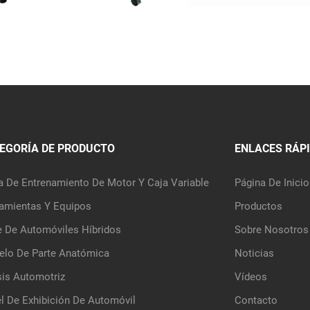
EGORÍA DE PRODUCTO
ENLACES RÁP
a De Entrenamiento De Motor Y Caja Variable
Página De Inicio
amientas Y Equipos
Productos
e De Automóviles Híbridos
Sobre Nosotros
lo De Parte Anatómica
Noticias
is Automotriz
Vídeos
l De Exhibición De Automóvil
Contacto