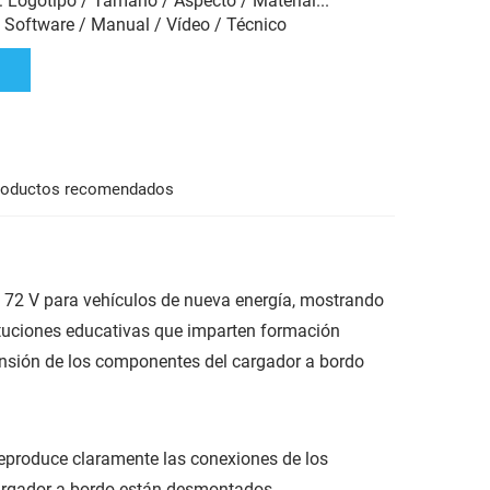
: Logotipo / Tamaño / Aspecto / Material...
: Software / Manual / Vídeo / Técnico
roductos recomendados
e 72 V para vehículos de nueva energía, mostrando
ituciones educativas que imparten formación
ensión de los componentes del cargador a bordo
reproduce claramente las conexiones de los
argador a bordo están desmontados.