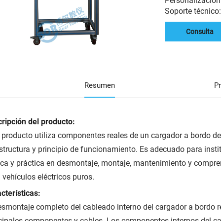
Personalización
Soporte técnico
Consulta
Resumen
P
ripción del producto:
 producto utiliza componentes reales de un cargador a bordo d
structura y principio de funcionamiento. Es adecuado para inst
ica y práctica en desmontaje, montaje, mantenimiento y compr
 vehículos eléctricos puros.
cterísticas:
esmontaje completo del cableado interno del cargador a bordo 
cipales componentes y cables. Los componentes internos del c