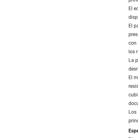
El e
disp
El p
pres
con 
los 
La p
desm
El m
resi
cubi
docu
Los 
prin
Espe