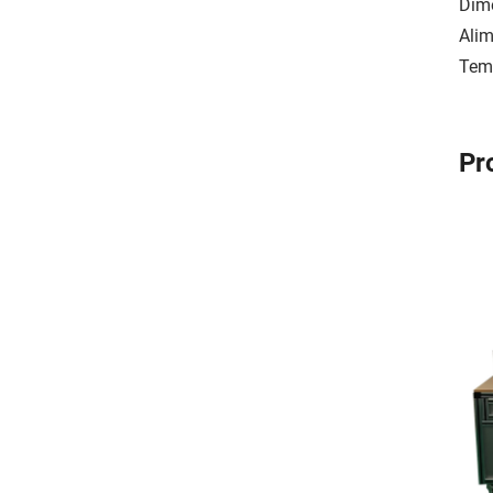
Dime
Alim
Temp
Pr