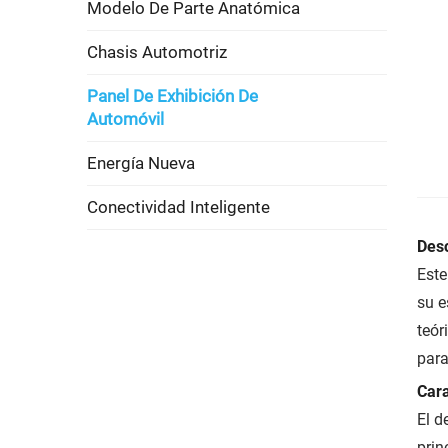
Modelo De Parte Anatómica
Chasis Automotriz
Panel De Exhibición De
Automóvil
Energía Nueva
Conectividad Inteligente
Desc
Este
su e
teór
para
Cara
El d
prin