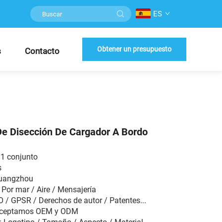
ES
Obtener un presupuesto
s
Contacto
De Disección De Cargador A Bordo
1 conjunto
s
Guangzhou
 Por mar / Aire / Mensajería
SO / GPSR / Derechos de autor / Patentes...
 Aceptamos OEM y ODM