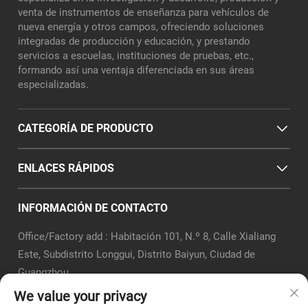
venta de instrumentos de enseñanza para vehículos de
nueva energía y otros campos, ofreciendo soluciones
integradas de producción y educación, y prestando
servicios a escuelas, instituciones de pruebas, etc.,
formando así una ventaja diferenciada en sus áreas
especializadas.
CATEGORÍA DE PRODUCTO
ENLACES RÁPIDOS
INFORMACIÓN DE CONTACTO
Office/Factory add : Habitación 101, N.º 8, Calle Xialiang
Este, Subdistrito Longgui, Distrito Baiyun, Ciudad de
Guangzhou
Correo electrónico:
[email protected]
We value your privacy