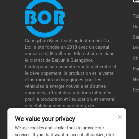
CA
Ta
Ou
Sé
Guangzhou Boer Teaching Instrument Co.,
Ltd. a été fondée en 2018 avec un capital
Mo
social de 5,08 millions. Elle est située dans
Ch
le district de Baiyun à Guangzhou.
L'entreprise se concentre sur la recherche et
Pa
le développement, la production et la vente
No
d'instruments pédagogiques pour les
véhicules à énergie nouvelle et d'autres
Ré
domaines, offrant des solutions intégrées
pour la production et l'éducation, et servant
des établissements scolaires, des
organismes de contrôle, etc., ce qui lui
We value your privacy
confère un avantage différencié dans ses
secteurs de niche.
We use cookies and similar tools to provide our
services. If you don't want to accept all cookies, click