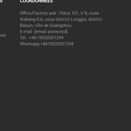
S
COORDONNÉES
Office/Factory add : Pièce 101, n°8, route
Xialiang Est, sous-district Longgui, district
Baiyun, ville de Guangzhou
E-mail :
[email protected]
ous
Tél. :
+86-18320351294
Whatsapp:
+8618320351294