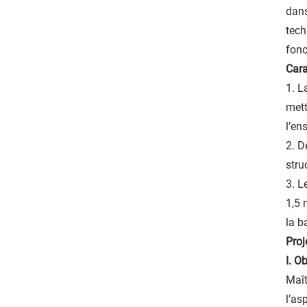
dans
tech
fonc
Cara
1. L
mett
l’en
2. D
stru
3. L
1,5 
la b
Proj
I. O
Maît
l’as