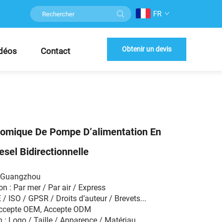
FR
Obtenir un devis
déos
Contact
omique De Pompe D’alimentation En
esel Bidirectionnelle
W Guangzhou
n : Par mer / Par air / Express
E / ISO / GPSR / Droits d’auteur / Brevets...
Accepte OEM, Accepte ODM
 : Logo / Taille / Apparence / Matériau...