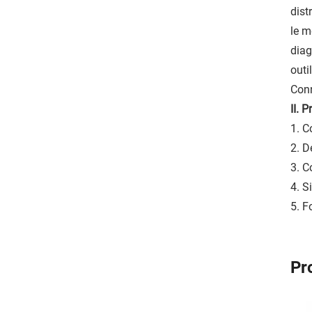
dist
le m
diag
outi
Conn
II. 
1. C
2. D
3. C
4. S
5. F
Pr