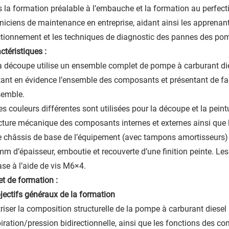
 la formation préalable à l’embauche et la formation au perfe
niciens de maintenance en entreprise, aidant ainsi les apprenants
tionnement et les techniques de diagnostic des pannes des pomp
ctéristiques :
a découpe utilise un ensemble complet de pompe à carburant dies
ant en évidence l’ensemble des composants et présentant de faço
semble.
es couleurs différentes sont utilisées pour la découpe et la pein
cture mécanique des composants internes et externes ainsi que 
e châssis de base de l’équipement (avec tampons amortisseurs) es
mm d’épaisseur, emboutie et recouverte d’une finition peinte. L
ase à l’aide de vis M6×4.
et de formation :
bjectifs généraux de la formation
riser la composition structurelle de la pompe à carburant diesel 
piration/pression bidirectionnelle, ainsi que les fonctions des 