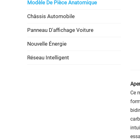
Modèle De Pièce Anatomique
Châssis Automobile
Panneau D'affichage Voiture
Nouvelle Énergie
Réseau Intelligent
Aper
Ce m
form
bidi
carb
intu
essa