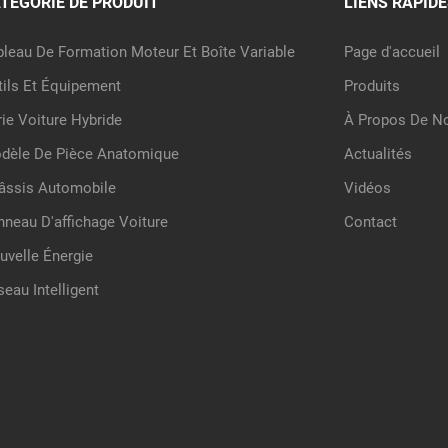
TÉGORIE DE PRODUIT
LIENS RAPIDE
bleau De Formation Moteur Et Boîte Variable
Page d'accueil
tils Et Équipement
Produits
rie Voiture Hybride
À Propos De N
dèle De Pièce Anatomique
Actualités
âssis Automobile
Vidéos
nneau D'affichage Voiture
Contact
uvelle Énergie
seau Intelligent