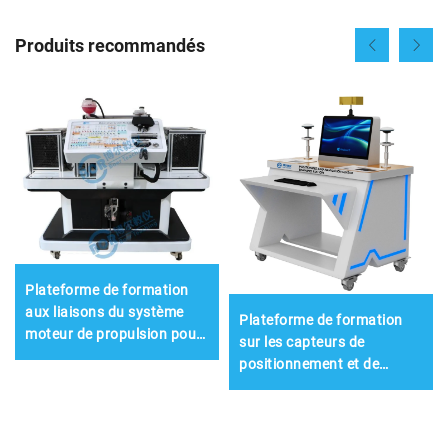
Produits recommandés
Plateforme de formation
aux liaisons du système
Plateforme de formation
moteur de propulsion pour
sur les capteurs de
véhicules à énergie nouvelle
positionnement et de
navigation