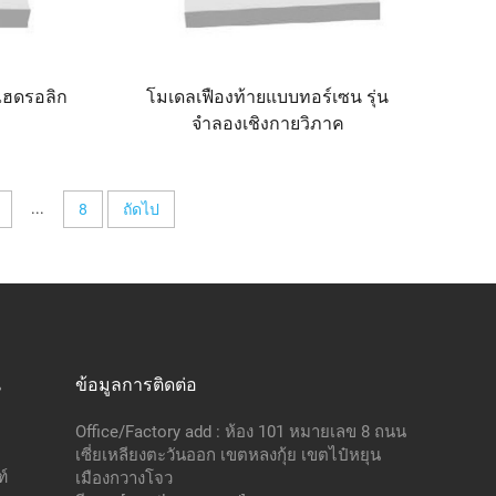
ไฮดรอลิก
โมเดลเฟืองท้ายแบบทอร์เซน รุ่น
จำลองเชิงกายวิภาค
...
8
ถัดไป
น
ข้อมูลการติดต่อ
Office/Factory add : ห้อง 101 หมายเลข 8 ถนน
เซี่ยเหลียงตะวันออก เขตหลงกุ้ย เขตไป๋หยุน
์
เมืองกวางโจว