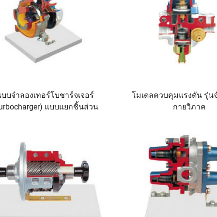
แบบจำลองเทอร์โบชาร์จเจอร์
โมเดลควบคุมแรงดัน รุ่น
urbocharger) แบบแยกชิ้นส่วน
กายวิภาค