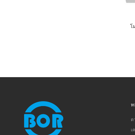
โม
ห
ต
เค