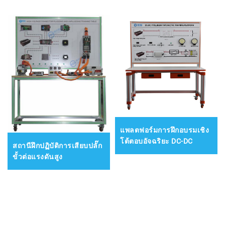
แพลตฟอร์มการฝึกอบรมเชิง
โต้ตอบอัจฉริยะ DC-DC
สถานีฝึกปฏิบัติการเสียบปลั๊ก
ขั้วต่อแรงดันสูง