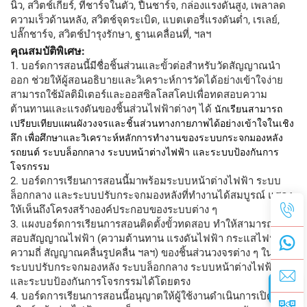
นิ้ว, สวิตช์เกียร์, ที่ชาร์จในตัว, ปืนชาร์จ, กล่องแรงดันสูง, เพลาลด
ความเร็วด้านหลัง, สวิตช์จุดระเบิด, แบตเตอรี่แรงดันต่ำ, เรเลย์,
ปลั๊กชาร์จ, สวิตช์บำรุงรักษา, ฐานเคลื่อนที่, ฯลฯ
คุณสมบัติพิเศษ:
1. บอร์ดการสอนนี้มีชื่อชิ้นส่วนและขั้วต่อสำหรับวัดสัญญาณนำ
ออก ช่วยให้ผู้สอนอธิบายและวิเคราะห์การวัดได้อย่างเข้าใจง่าย
สามารถใช้มัลติมิเตอร์และออสซิลโลสโคปเพื่อทดสอบความ
ต้านทานและแรงดันของชิ้นส่วนไฟฟ้าต่างๆ ได้
นักเรียนสามารถ
เปรียบเทียบแผนผังวงจรและชิ้นส่วนทางกายภาพได้อย่างเข้าใจในเชิง
ลึก เพื่อศึกษาและวิเคราะห์หลักการทำงานของระบบกระจกมองหลัง
รถยนต์ ระบบล็อกกลาง ระบบหน้าต่างไฟฟ้า และระบบป้องกันการ
โจรกรรม
2. บอร์ดการเรียนการสอนนี้มาพร้อมระบบหน้าต่างไฟฟ้า ระบบ
ล็อกกลาง และระบบปรับกระจกมองหลังที่ทำงานได้สมบูรณ์ แสดง
ให้เห็นถึงโครงสร้างองค์ประกอบของระบบต่าง ๆ
3. แผงบอร์ดการเรียนการสอนติดตั้งขั้วทดสอบ ทำให้สามารถตรวจ
สอบสัญญาณไฟฟ้า (ความต้านทาน แรงดันไฟฟ้า กระแสไฟฟ้า
ความถี่ สัญญาณคลื่นรูปคลื่น ฯลฯ) ของชิ้นส่วนวงจรต่าง ๆ ใน
ระบบปรับกระจกมองหลัง ระบบล็อกกลาง ระบบหน้าต่างไฟฟ้า
และระบบป้องกันการโจรกรรมได้โดยตรง
4. บอร์ดการเรียนการสอนนี้อนุญาตให้ผู้ใช้งานดำเนินการเปิด-ปิด