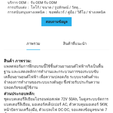
บริการ OEM： รับ OEM รับ ODM
การปรับแต่ง： โลโก้ / ขนาด / รูปลักษณ์ / วัสดุ...
การสนับสนุนทางเทคนิค： ซอฟต์แวร์ / คู่มือ / วิดีโอ / ช่างเทคนิค
สอบถามข้อมูล
ภาพรวม
สินค้าที่แนะนำ
สินค้า
ภาพรวม:
แพลตฟอร์มการฝึกอบรมนี้ใช้ชิ้นส่วนยานยนต์ไฟฟ้าจริงเป็นพื้น
ฐาน และแสดงหลักการทำงานและกระบวนการของระบบขับ
เคลื่อนยานยนต์ไฟฟ้า เพื่อความปลอดภัย ระบบแรงดันต่ำจะ
จำลองการทำงานของระบบแรงดันสูง ซึ่งช่วยรับประกันความ
ปลอดภัยของผู้ใช้งาน
ส่วนประกอบหลัก:
ชุดแบตเตอรี่ลิเธียมไอรอนฟอสเฟต 72V 50Ah, โมดูลระบบจัดการ
แบตเตอรี่ลิเธียม, มอเตอร์สเต็ปเปอร์ AC, ตัวควบคุมมอเตอร์ 5KW,
หน้าปัดรวมเครื่องมือ, ตัวแปลงไฟ DC-DC, จอแสดงข้อมูลขนาด 7