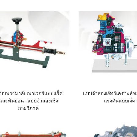
บบพวงมาลัยเพาเวอร์แบบแร็ค
แบบจำลองเชิงวิเคราะห์ขอ
และพินยอน - แบบจำลองเชิง
แรงดันแบบเจ็ต
กายวิภาค