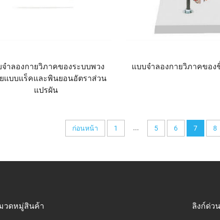
บจำลองกายวิภาคของระบบพวง
แบบจำลองกายวิภาคของชิ้
ัยแบบแร็คและพินยอนอัตราส่วน
แปรผัน
...
ก่อนหน้า
1
5
6
7
8
มวดหมู่สินค้า
ลิงก์ด่ว