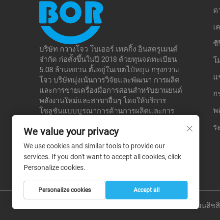
ต
เค
ซี
บริษัท กวางโจว โบเออร์ เทคกิ้ง อินสตรูเมนต์
จำกัด ก่อตั้งขึ้นในปี 2018 ด้วยทุนจดทะเบียน
โ
5.08 ล้านหยวน ตั้งอยู่ในเขตไป๋หยุน กรุงกวาง
แ
โจว บริษัทมุ่งเน้นการวิจัยและพัฒนา การผลิต
และการขายเครื่องมือการสอนสำหรับยานยนต์
ก
พลังงานใหม่และสาขาอื่นๆ โดยให้บริการ
พ
โซลูชันแบบบูรณาการด้านการผลิตและการ
ศึกษา เพื่อรองรับโรงเรียน หน่วยงานทดสอบ
ระ
We value your privacy
ต่างๆ เป็นต้น ซึ่งช่วยสร้างข้อได้เปรียบเชิงความ
แตกต่างในตลาดเฉพาะทางของตนเอง
We use cookies and similar tools to provide our
services. If you don't want to accept all cookies, click
Personalize cookies.
Personalize cookies
Accept all
สงวนลิขสิ