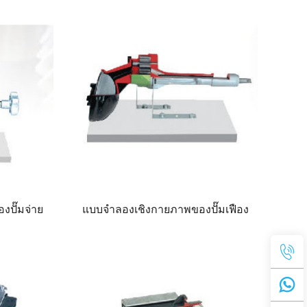
งปั๊มจ่าย
แบบจำลองเชิงกายภาพของปั๊มเฟือง