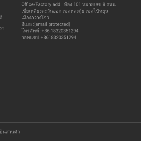
Office/Factory add : ห้อง 101 หมายเลข 8 ถนน
เซี่ยเหลียงตะวันออก เขตหลงกุ้ย เขตไป๋หยุน
์
เมืองกวางโจว
อีเมล :
[email protected]
เรา
โทรศัพท์ :
+86-18320351294
วอทแชป:
+8618320351294
็นส่วนตัว