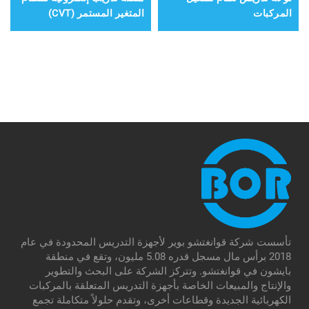
المركبات
المتغير المستمر (CVT)
تأسست شركة قوانغتشو بوير لأجهزة التدريس المحدودة في عام
2018 برأس مال مسجل قدره 5.08 مليون، وتقع في منطقة
بايشون في قوانغتشو. وتتركز الشركة على البحث والتطوير
والإنتاج والمبيعات الخاصة بأجهزة التدريس المتعلقة بالمركبات
الكهربائية الجديدة وقطاعات أخرى، وتقدم حلولاً متكاملة تجمع