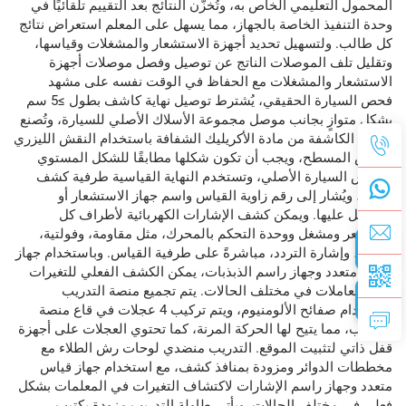
المحمول التعليمي الخاص به، وتُخزَّن النتائج بعد التقييم تلقائيًا في
وحدة التنفيذ الخاصة بالجهاز، مما يسهل على المعلم استعراض نتائج
كل طالب. ولتسهيل تحديد أجهزة الاستشعار والمشغلات وقياسها،
وتقليل تلف الموصلات الناتج عن توصيل وفصل موصلات أجهزة
الاستشعار والمشغلات مع الحفاظ في الوقت نفسه على مشهد
فحص السيارة الحقيقي، يُشترط توصيل نهاية كاشف بطول ≥5 سم
بشكل متوازٍ بجانب موصل مجموعة الأسلاك الأصلي للسيارة، وتُصنع
النهاية الكاشفة من مادة الأكريليك الشفافة باستخدام النقش الليزري
والرش المسطح، ويجب أن تكون شكلها مطابقًا للشكل المستوي
لمقبس السيارة الأصلي، وتستخدم النهاية القياسية طرفية كشف
خاصة، ويُشار إلى رقم زاوية القياس واسم جهاز الاستشعار أو
المشغل عليها. ويمكن كشف الإشارات الكهربائية لأطراف كل
مستشعر ومشغل ووحدة التحكم بالمحرك، مثل مقاومة، وفولتية،
والتيار، وإشارة التردد، مباشرةً على طرفية القياس. وباستخدام جهاز
قياس متعدد وجهاز راسم الذبذبات، يمكن الكشف الفعلي للتغيرات
في المعاملات في مختلف الحالات. يتم تجميع منصة التدريب
باستخدام صفائح الألومنيوم، ويتم تركيب 4 عجلات في قاع منصة
التدريب، مما يتيح لها الحركة المرنة، كما تحتوي العجلات على أجهزة
قفل ذاتي لتثبيت الموقع.
التدريب
منضدي
لوحات رش الطلاء
مع
مخططات الدوائر
ومزودة بمنافذ كشف، مع استخدام جهاز قياس
متعدد وجهاز راسم الإشارات لاكتشاف التغيرات في المعلمات بشكل
فعلي في مختلف الحالات. ويأتي طاولة التدريب مزودة بكتيب