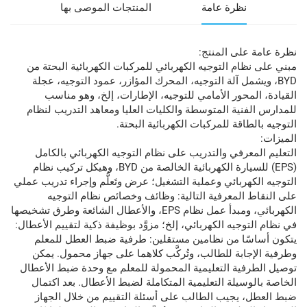
نظرة عامة
المنتجات الموصى بها
نظرة عامة على المنتج:
مبني على نظام التوجيه الكهربائي للمركبات الكهربائية البحتة من
BYD، ويشمل آلة التوجيه، المحرك المؤازر، عمود التوجيه، عجلة
القيادة، المحور الأمامي للتوجيه، الإطارات، إلخ، وهو مناسب
للمدارس الفنية المتوسطة والكليات العليا ومعاهد التدريب لنظام
التوجيه بالطاقة للمركبات الكهربائية البحتة.
الميزات:
التعليم المعرفي والتدريب على نظام التوجيه الكهربائي بالكامل
(EPS) للسيارة الكهربائية الخالصة من BYD، وهيكل تركيب نظام
التوجيه الكهربائي وعملية التشغيل؛ عرض وتَعلُّم وإجراء تدريب عملي
على النقاط المعرفية التالية: وظائف وخصائص نظام التوجيه
الكهربائي، ومبدأ عمل نظام EPS، والأعطال الشائعة وطرق تشخيصها
في نظام التوجيه الكهربائي، إلخ؛ مزوَّد بوظيفة ذكية لتقييم الأعطال:
يتكون أساسًا من نظامين مستقلين: طرفية ضبط العطل للمعلم
وطرفية الإجابة للطالب، وتُركَّب كلاهما على جهاز محمول. يمكن
توصيل الطرفية التعليمية المحمولة للمعلم مع وحدة ضبط الأعطال
الخاصة بالوسيلة التعليمية المتكاملة لضبط الأعطال. بعد اكتمال
ضبط العطل، يجيب الطالب على أسئلة التقييم من خلال الجهاز