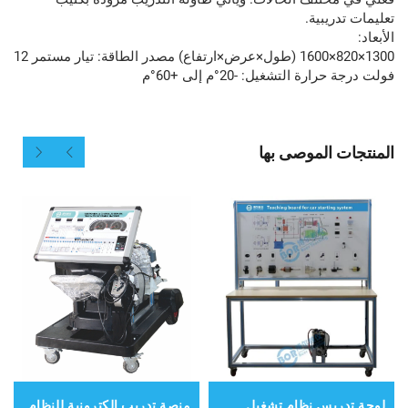
تعليمات تدريبية.
الأبعاد:
1300×820×1600 (طول×عرض×ارتفاع) مصدر الطاقة: تيار مستمر 12
فولت درجة حرارة التشغيل: -20°م إلى +60°م
المنتجات الموصى بها
لوحة تدريس نظام تشغيل
منصة تدريب إلكترونية للنظام