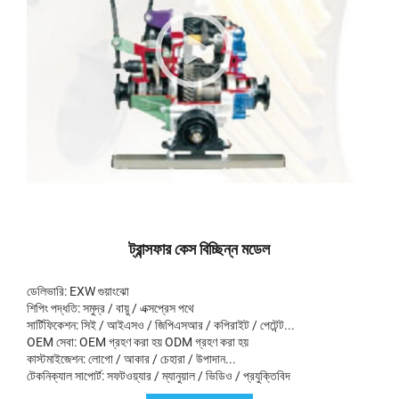
ট্রান্সফার কেস বিচ্ছিন্ন মডেল
ডেলিভারি: EXW গুয়াংঝো
শিপিং পদ্ধতি: সমুদ্র / বায়ু / এক্সপ্রেস পথে
সার্টিফিকেশন: সিই / আইএসও / জিপিএসআর / কপিরাইট / পেটেন্ট...
OEM সেবা: OEM গ্রহণ করা হয় ODM গ্রহণ করা হয়
কাস্টমাইজেশন: লোগো / আকার / চেহারা / উপাদান...
টেকনিক্যাল সাপোর্ট: সফটওয়্যার / ম্যানুয়াল / ভিডিও / প্রযুক্তিবিদ