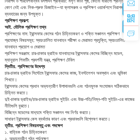
নিরাপদ ও পরিবেশবান্ধব উৎপাদন প্রক্রিয়া: মসৃণ কাটা পৃষ্ঠ, কোনো ধারালো প্রান্ত বা
কোণ নেই এবং লিক-প্রুফ ডিজাইন—যা ক্লাসরুম ও প্রশিক্ষণ ওয়ার্কশপে নিরাপদ
ব্যবহারের জন্য উপযুক্ত।
প্রশিক্ষণ প্রকল্প:
আই. মৌলিক প্রশিক্ষণ তথ্য
প্রশিক্ষণের নাম: ট্রান্সফার কেসের গঠন চিহ্নিতকরণ ও শক্তি সঞ্চালন প্রশিক্ষণ
প্রযোজ্য বিষয়সমূহ: স্বয়ংচালিত যানবাহন পরীক্ষা ও মেরামত প্রযুক্তি, স্বয়ংচালিত
যানবাহন প্রয়োগ ও মেরামত
প্রশিক্ষণ সরঞ্জাম: চার-চাকার ড্রাইভ যানবাহনের ট্রান্সফার কেসের বিচ্ছিন্ন মডেল,
ম্যানুয়াল শিফটিং প্রদর্শনী যন্ত্র, প্রশিক্ষণ টেবিল
দ্বিতীয়. প্রশিক্ষণের উদ্দেশ্য
চার-চাকার ড্রাইভ সিস্টেমে ট্রান্সফার কেসের কাজ, ইনস্টলেশন অবস্থান এবং ভূমিকা
শিখতে।
ট্রান্সফার কেসের প্রধান অভ্যন্তরীণ উপাদানগুলি এবং গঠনমূলক সংযোজন সঠিকভাবে
চিহ্নিত করতে।
দুই-চাকার ড্রাইভ/চার-চাকার ড্রাইভ সুইচিং এবং উচ্চ-গতি/নিম্ন-গতি সুইচিং-এর কাজের
নীতিগুলি বুঝতে।
বিচ্ছিন্ন মডেলের মাধ্যমে শক্তি সঞ্চালন পথ নির্ণয় করতে।
সাধারণ ট্রান্সফার কেস ব্যর্থতার কারণ এবং প্রভাবগুলি বিশ্লেষণ করতে।
তৃতীয়. প্রশিক্ষণ বিষয়বস্তু এবং পদক্ষেপ
১. বাহ্যিক গঠন চিহ্নিতকরণ
২. অভ্যন্তরীণ গঠন পর্যবেক্ষণ