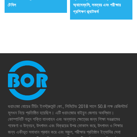
টেবিল
অ্যাসেম্বলি, সমন্বয় এবং পরীক্ষার
প্রশিক্ষণ প্ল্যাটফর্ম
গুয়াংজো বোয়ের টিচিং ইনস্ট্রুমেন্ট কো., লিমিটেড 2018 সালে 50.8 লক্ষ রেজিস্টার্ড
মূলধন নিয়ে প্রতিষ্ঠিত হয়েছিল। এটি গুয়াংজোর বাইয়ুন জেলায় অবস্থিত।
কোম্পানিটি নতুন শক্তি যানবাহন এবং অন্যান্য ক্ষেত্রের জন্য শিক্ষা সরঞ্জামের
গবেষণা ও উন্নয়ন, উৎপাদন এবং বিক্রয়ের উপর ফোকাস করে, উৎপাদন ও শিক্ষার
জন্য একীভূত সমাধান প্রদান করে এবং স্কুল, পরীক্ষার প্রতিষ্ঠান ইত্যাদির সেবা