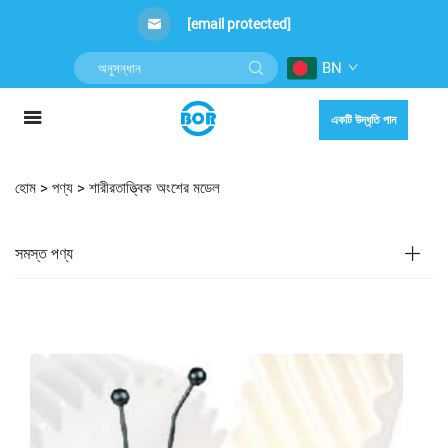
[email protected]
BN
একটি উদ্ধৃতি পান
হোম >
পণ্য
>
শারীরতাত্ত্বিক অংশের মডেল
সমস্ত পণ্য