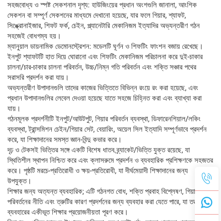
সহজবোধ্য ও স্পষ্ট সেকশনাল দৃশ্য: হাউজিংয়ের প্রধান অংশগুলি জানালা, আংশিক
সেকশন বা সম্পূর্ণ সেকশনের মাধ্যমে দেখানো হয়েছে, যার ফলে গিয়ার, শ্যাফট,
সিঙ্ক্রোনাইজার, শিফট ফর্ক, চেইন, প্ল্যানেটারি মেকানিজম ইত্যাদির অভ্যন্তরীণ গঠন
সহজেই বোধগম্য হয়।
ম্যানুয়াল ডায়নামিক ডেমোনস্ট্রেশন: মডেলটি ঘূর্ণন ও শিফটিং ফাংশন বজায় রেখেছে।
ইনপুট শ্যাফটটি হাত দিয়ে ঘোরানো এবং শিফটিং মেকানিজম পরিচালনা করে দুই-চাকার
চালনা/চার-চাকার চালনা পরিবর্তন, উচ্চ/নিম্ন গতি পরিবর্তন এবং শক্তি সঞ্চার পথের
সরাসরি প্রদর্শন করা যায়।
অভ্যন্তরীণ উপাদানগুলি তাদের কাজের ভিত্তিতে বিভিন্ন রংয়ে রং করা হয়েছে, এবং
প্রধান উপাদানগুলির লেবেল দেওয়া হয়েছে যাতে সহজে চিহ্নিত করা এবং ব্যাখ্যা করা
যায়।
গঠনমূলক প্রদর্শনীটি ইনপুট/আউটপুট, গিয়ার পরিবর্তন ব্যবস্থা, ডিফারেনশিয়াল/লকিং
ব্যবস্থা, ট্রান্সমিশন চেইন/গিয়ার সেট, বেয়ারিং, অয়েল সিল ইত্যাদি সম্পূর্ণভাবে প্রদর্শন
করে, যা শিক্ষাদানের সমস্ত জ্ঞান-বিন্দু কভার করে।
দৃঢ় ও টেকসই ভিত্তির সঙ্গে একটি বিশেষ ধাতব ব্র্যাকেট/ভিত্তি যুক্ত রয়েছে, যা
স্থিতিশীল স্থাপন নিশ্চিত করে এবং ক্লাসরুমে প্রদর্শন ও ব্যবহারিক প্রশিক্ষণকে সহজতর
করে। পৃষ্ঠটি মরচে-প্রতিরোধী ও ক্ষয়-প্রতিরোধী, যা দীর্ঘমেয়াদী শিক্ষাদানের জন্য
উপযুক্ত।
শিক্ষার জন্য অত্যন্ত ব্যবহারিক; এটি গঠনগত বোধ, শক্তি প্রবাহ বিশ্লেষণ, গিয়ার
পরিবর্তনের নীতি এবং ত্রুটির কারণ প্রদর্শনের জন্য ব্যবহার করা যেতে পারে, যা তত্ত্ব ও
ব্যবহারের একীভূত শিক্ষার প্রয়োজনীয়তা পূরণ করে।