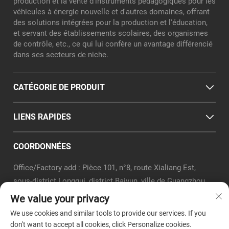
production et la vente d'instruments pédagogiques pour les
véhicules à énergie nouvelle et d'autres domaines, offrant
des solutions intégrées pour la production et l'éducation,
et servant des établissements scolaires, des organismes
de contrôle, etc., ce qui lui confère un avantage différencié
dans ses secteurs de niche.
CATÉGORIE DE PRODUIT
LIENS RAPIDES
COORDONNÉES
Office/Factory add : Pièce 101, n°8, route Xialiang Est,
sous-district Longgui, district Baiyun, ville de Guangzhou
E-mail :
[email protected]
We value your privacy
Tél. :
+86-18320351294
We use cookies and similar tools to provide our services. If you
Whatsapp:
+8618320351294
don't want to accept all cookies, click Personalize cookies.