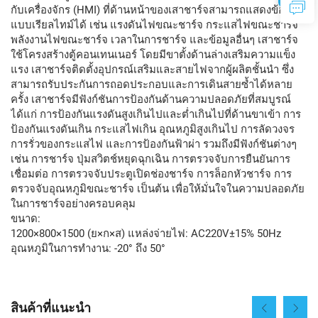
กับเครื่องจักร (HMI) ที่ด้านหน้าของเสาชาร์จสามารถแสดงข้อมูล
แบบเรียลไทม์ได้ เช่น แรงดันไฟขณะชาร์จ กระแสไฟขณะชาร์จ
พลังงานไฟขณะชาร์จ เวลาในการชาร์จ และข้อมูลอื่นๆ เสาชาร์จ
ใช้โครงสร้างตู้คอนเทนเนอร์ โดยมีขาตั้งด้านล่างเสริมความแข็ง
แรง เสาชาร์จติดตั้งอุปกรณ์เสริมและสายไฟจากผู้ผลิตชั้นนำ ซึ่ง
สามารถรับประกันการถอดประกอบและการเดินสายซ้ำได้หลาย
ครั้ง เสาชาร์จมีฟังก์ชันการป้องกันด้านความปลอดภัยที่สมบูรณ์
ได้แก่ การป้องกันแรงดันสูงเกินไปและต่ำเกินไปที่ด้านขาเข้า การ
ป้องกันแรงดันเกิน กระแสไฟเกิน อุณหภูมิสูงเกินไป การลัดวงจร
การรั่วของกระแสไฟ และการป้องกันฟ้าผ่า รวมถึงมีฟังก์ชันต่างๆ
เช่น การชาร์จ ปุ่มสวิตช์หยุดฉุกเฉิน การตรวจจับการยืนยันการ
เชื่อมต่อ การตรวจจับประตูเปิดช่องชาร์จ การล็อกหัวชาร์จ การ
ตรวจจับอุณหภูมิขณะชาร์จ เป็นต้น เพื่อให้มั่นใจในความปลอดภัย
ในการชาร์จอย่างครอบคลุม
ขนาด:
1200×800×1500 (ย×ก×ส) แหล่งจ่ายไฟ: AC220V±15% 50Hz
อุณหภูมิในการทำงาน: -20° ถึง 50°
สินค้าที่แนะนำ