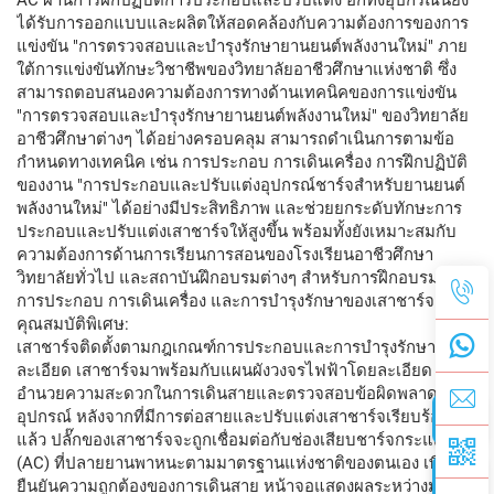
ได้รับการออกแบบและผลิตให้สอดคล้องกับความต้องการของการ
แข่งขัน "การตรวจสอบและบำรุงรักษายานยนต์พลังงานใหม่" ภาย
ใต้การแข่งขันทักษะวิชาชีพของวิทยาลัยอาชีวศึกษาแห่งชาติ ซึ่ง
สามารถตอบสนองความต้องการทางด้านเทคนิคของการแข่งขัน
"การตรวจสอบและบำรุงรักษายานยนต์พลังงานใหม่" ของวิทยาลัย
อาชีวศึกษาต่างๆ ได้อย่างครอบคลุม สามารถดำเนินการตามข้อ
กำหนดทางเทคนิค เช่น การประกอบ การเดินเครื่อง การฝึกปฏิบัติ
ของงาน "การประกอบและปรับแต่งอุปกรณ์ชาร์จสำหรับยานยนต์
พลังงานใหม่" ได้อย่างมีประสิทธิภาพ และช่วยยกระดับทักษะการ
ประกอบและปรับแต่งเสาชาร์จให้สูงขึ้น พร้อมทั้งยังเหมาะสมกับ
ความต้องการด้านการเรียนการสอนของโรงเรียนอาชีวศึกษา
วิทยาลัยทั่วไป และสถาบันฝึกอบรมต่างๆ สำหรับการฝึกอบรมด้าน
การประกอบ การเดินเครื่อง และการบำรุงรักษาของเสาชาร์จ AC
คุณสมบัติพิเศษ:
เสาชาร์จติดตั้งตามกฎเกณฑ์การประกอบและการบำรุงรักษาอย่าง
ละเอียด เสาชาร์จมาพร้อมกับแผนผังวงจรไฟฟ้าโดยละเอียด เพื่อ
อำนวยความสะดวกในการเดินสายและตรวจสอบข้อผิดพลาดของ
อุปกรณ์ หลังจากที่มีการต่อสายและปรับแต่งเสาชาร์จเรียบร้อย
แล้ว ปลั๊กของเสาชาร์จจะถูกเชื่อมต่อกับช่องเสียบชาร์จกระแสสลับ
(AC) ที่ปลายยานพาหนะตามมาตรฐานแห่งชาติของตนเอง เพื่อ
ยืนยันความถูกต้องของการเดินสาย หน้าจอแสดงผลระหว่างมนุษย์