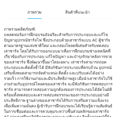
ภาพรวม
สินค้าที่แนะนำ
ภาพรวมผลิตภัณฑ์:
แพลตฟอร์มการฝึกอบรมอัจฉริยะสำหรับการประกอบและแก้ไข
ปัญหาอุปกรณ์ชาร์จไฟ ซึ่งประกอบด้วยเสาชาร์จแบบ AC ตู้ชาร์จ
ตามมาตรฐานแห่งชาติใหม่ และกล่องโหลดพิเศษสำหรับทดสอบ
เสาชาร์จ โดยได้รับการออกแบบมาเพื่อการฝึกอบรมช่างเทคนิคที่
เกี่ยวข้องกับการประกอบ แก้ไขปัญหา และบำรุงรักษาหลังการขาย
ของเสาชาร์จ ซึ่งพัฒนาขึ้นมาโดยเฉพาะ เสาชาร์จสามารถถอด
ประกอบและติดตั้งซ้ำได้ มีฟังก์ชันการประกอบที่ครบถ้วน อุปกรณ์
เสริมทั้งหมดสามารถจัดตำแหน่ง ติดตั้ง และปรับแต่งได้อย่าง
รวดเร็ว การใช้งานง่ายและมีประสิทธิภาพสูง เมื่อนำเสาชาร์จไปใช้
งานร่วมกับอุปกรณ์โหลดของเสาชาร์จ จะมีฟังก์ชันการทดสอบการ
ชาร์จ สามารถตรวจสอบความถูกต้องของการประกอบได้อัตโนมัติ
พร้อมทั้งทดสอบและตรวจสอบสมรรถนะของการประกอบอย่างมี
ประสิทธิภาพ ฐานล่างของเสาชาร์จได้รับการเสริมความแข็งแรง
เพื่อเพิ่มความมั่นคง ผู้เข้ารับการฝึกอบรมจะได้เรียนรู้ความสัมพันธ์
ในการเชื่อมต่อและการควบคุมระหว่างชิ้นส่วนหลักของเสาชาร์จ
AC ผ่านการฝึกปฏิบัติการประกอบและปรับแต่ง อีกทั้งอุปกรณ์นี้ยัง