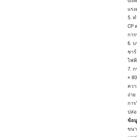
GSM
แรงด
5. 
CP 
การช
6. บ
ชาร
ไฟฟ้
7. 
× 80
ความ
ง่า
การ
ปล่อ
ข้อ
ขนาด