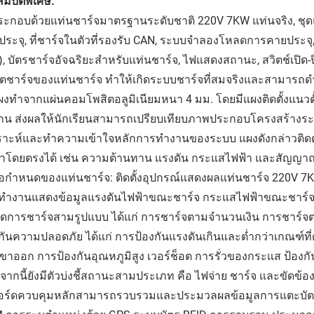
มบัติพิเศษ:
ประกอบด้วยแท่นชาร์จมาตรฐานระดับชาติ 220V 7KW แท่นจริง, ชุ
ระจุ, ที่ชาร์จในตัวที่รองรับ CAN, ระบบจำลองโหลดการคายประจุ, 
), บัตรชาร์จอัจฉริยะสำหรับแท่นชาร์จ, ไฟแสดงสถานะ, สวิตช์เปิด-
์ตชาร์จของแท่นชาร์จ ทำให้เกิดระบบชาร์จที่สมจริงและสามารถด
แผงทำจากแผ่นคอมโพสิตอลูมิเนียมหนา 4 มม. โดยมีแผงติดตั้งแนว
น ส่งผลให้นักเรียนสามารถเปรียบเทียบภาพประกอบโครงสร้างระบบกั
คราะห์และทำความเข้าใจหลักการทำงานของระบบ แผงดังกล่าวติดต
้าโดยตรงได้ เช่น ความต้านทาน แรงดัน กระแสไฟฟ้า และสัญญา
ข้อกำหนดของแท่นชาร์จ: ติดตั้งอุปกรณ์แสดงผลแท่นชาร์จ 220V 7
ทำงานแสดงข้อมูลแรงดันไฟฟ้าขณะชาร์จ กระแสไฟฟ้าขณะชาร์จ 
ดการชาร์จสามรูปแบบ ได้แก่ การชาร์จตามจำนวนเงิน การชาร์จต
กันความปลอดภัย ได้แก่ การป้องกันแรงดันเกินและต่ำกว่าเกณฑ์ที่
ขาออก การป้องกันอุณหภูมิสูง เวอร์ช็อต การรั่วของกระแส ป้องกัน
ากนี้ยังมีตัวบ่งชี้สถานะสามประเภท คือ ไฟจ่าย ชาร์จ และขัดข้อ
บอร์ดควบคุมหลักสามารถรวบรวมและประมวลผลข้อมูลการแตะบัตร