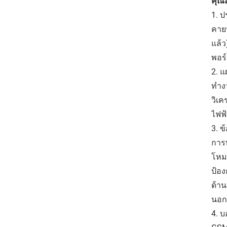
คุณส
1. 
คายป
แล้ว
พอร
2. 
ทำงา
วิเ
ไฟฟ
3. 
การ
โหม
ป้อง
ด้าน
นอกจ
4. 