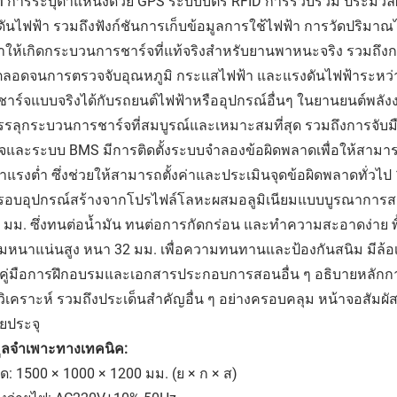
 การระบุตำแหน่งด้วย GPS ระบบบัตร RFID การรวบรวม ประมวลผ
ันไฟฟ้า รวมถึงฟังก์ชันการเก็บข้อมูลการใช้ไฟฟ้า การวัดปริมา
ทำให้เกิดกระบวนการชาร์จที่แท้จริงสำหรับยานพาหนะจริง รวมถึ
ตลอดจนการตรวจจับอุณหภูมิ กระแสไฟฟ้า และแรงดันไฟฟ้าระหว่
าร์จแบบจริงได้กับรถยนต์ไฟฟ้าหรืออุปกรณ์อื่นๆ ในยานยนต์พลังง
รรลุกระบวนการชาร์จที่สมบูรณ์และเหมาะสมที่สุด รวมถึงการจับม
์จและระบบ BMS มีการติดตั้งระบบจำลองข้อผิดพลาดเพื่อให้สามาร
าแรงต่ำ ซึ่งช่วยให้สามารถตั้งค่าและประเมินจุดข้อผิดพลาดทั่วไป 
กรอบอุปกรณ์สร้างจากโปรไฟล์โลหะผสมอลูมิเนียมแบบบูรณาการสอ
 มม. ซึ่งทนต่อน้ำมัน ทนต่อการกัดกร่อน และทำความสะอาดง่าย พื้
หนาแน่นสูง หนา 32 มม. เพื่อความทนทานและป้องกันสนิม มีล้อเลื่อ
ย คู่มือการฝึกอบรมและเอกสารประกอบการสอนอื่น ๆ อธิบายหลัก
วิเคราะห์ รวมถึงประเด็นสำคัญอื่น ๆ อย่างครอบคลุม หน้าจอสัม
ยประจุ
มูลจำเพาะทางเทคนิค:
: 1500 × 1000 × 1200 มม. (ย × ก × ส)