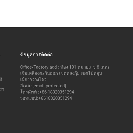
น
ข้อมูลการติดต่อ
Office/Factory add : ห้อง 101 หมายเลข 8 ถนน
เซี่ยเหลียงตะวันออก เขตหลงกุ้ย เขตไป๋หยุน
์
เมืองกวางโจว
อีเมล :
[email protected]
เรา
โทรศัพท์ :
+86-18320351294
วอทแชป:
+8618320351294