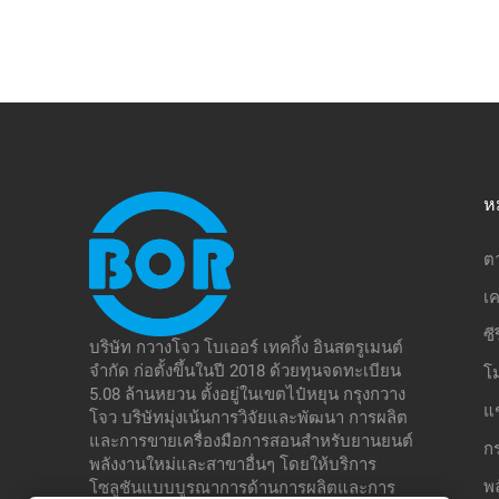
ห
ต
เค
ซี
บริษัท กวางโจว โบเออร์ เทคกิ้ง อินสตรูเมนต์
จำกัด ก่อตั้งขึ้นในปี 2018 ด้วยทุนจดทะเบียน
โ
5.08 ล้านหยวน ตั้งอยู่ในเขตไป๋หยุน กรุงกวาง
แ
โจว บริษัทมุ่งเน้นการวิจัยและพัฒนา การผลิต
และการขายเครื่องมือการสอนสำหรับยานยนต์
ก
พลังงานใหม่และสาขาอื่นๆ โดยให้บริการ
พ
โซลูชันแบบบูรณาการด้านการผลิตและการ