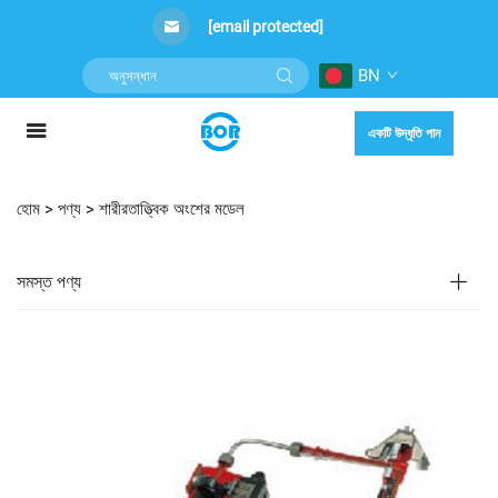
[email protected]
BN
একটি উদ্ধৃতি পান
হোম >
পণ্য
>
শারীরতাত্ত্বিক অংশের মডেল
সমস্ত পণ্য