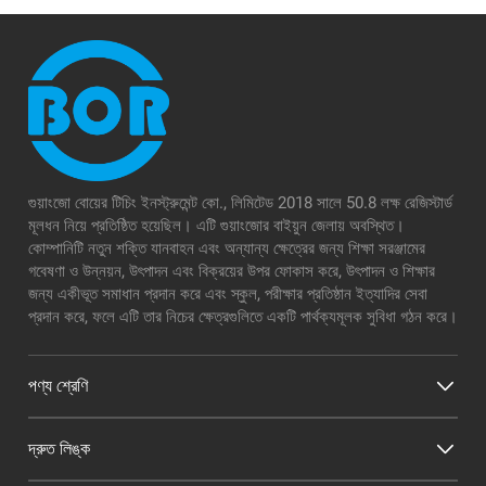
গুয়াংজো বোয়ের টিচিং ইনস্ট্রুমেন্ট কো., লিমিটেড 2018 সালে 50.8 লক্ষ রেজিস্টার্ড
মূলধন নিয়ে প্রতিষ্ঠিত হয়েছিল। এটি গুয়াংজোর বাইয়ুন জেলায় অবস্থিত।
কোম্পানিটি নতুন শক্তি যানবাহন এবং অন্যান্য ক্ষেত্রের জন্য শিক্ষা সরঞ্জামের
গবেষণা ও উন্নয়ন, উৎপাদন এবং বিক্রয়ের উপর ফোকাস করে, উৎপাদন ও শিক্ষার
জন্য একীভূত সমাধান প্রদান করে এবং স্কুল, পরীক্ষার প্রতিষ্ঠান ইত্যাদির সেবা
প্রদান করে, ফলে এটি তার নিচের ক্ষেত্রগুলিতে একটি পার্থক্যমূলক সুবিধা গঠন করে।
পণ্য শ্রেণি
দ্রুত লিঙ্ক