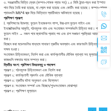
৩. সরঞ্জামটির ভিত্তি ফ্রেম (কম্পন-শোষক প্যাড সহ) ১.৫ মিমি ঠান্ডা-গড়ন করা ইস্পাত
পাত দিয়ে তৈরি করা হয়েছে, যা প্রেস করা হয়েছে এবং কোটিং করা হয়েছে। কম্পন-শোষক
প্যাডগুলি M6*4 স্ক্রু দিয়ে ভিত্তিতে স্থায়ীভাবে আটকানো হয়েছে।
প্রশিক্ষণ প্রকল্প:
I. প্রশিক্ষণের উদ্দেশ্য: ফুয়েল ইনজেকশন পাম্প, উচ্চ-চাপ ফুয়েল লাইন এবং
ইনজেক্টরগুলির আকৃতি, গঠনমূলক নাম এবং সংযোজন সম্পর্কগুলি চিহ্নিত করা। পাম্প →
ফুয়েল লাইন → নজল পথে জ্বালানির প্রবাহ পথ এবং চাপ সঞ্চারণ প্রক্রিয়া আয়ত্ত
করা।
বিচ্ছেদ করা মডেলগুলির মাধ্যমে সাধারণ ত্রুটির অবস্থান এবং কারণগুলি চিহ্নিত করতে
সক্ষম হওয়া।
সংযোজন চিহ্নিতকরণ, নির্দেশ করা এবং কার্যপ্রণালীর মৌখিক ব্যাখ্যা সহ মূল্যায়ন
কাজগুলি দক্ষতার সাথে সম্পন্ন করা।
দ্বিতীয় অংশ: প্রশিক্ষণ বিষয়বস্তু ও পদক্ষেপ
প্রকল্প ১: গঠনমূলক চিহ্নিতকরণ এবং নির্দেশ করা
প্রকল্প ২: কার্যপ্রণালী প্রদর্শন এবং মৌখিক ব্যাখ্যা
প্রকল্প ৩: ত্রুটির ঘটনা অনুকরণ এবং বিশ্লেষণ
প্রকল্প ৪: সংযোজন সম্পর্ক এবং বিচ্ছেদ/পুনঃসংযোজন বোঝাপড়া
প্রকল্প ৫: প্রশিক্ষণ মূল্যায়ন