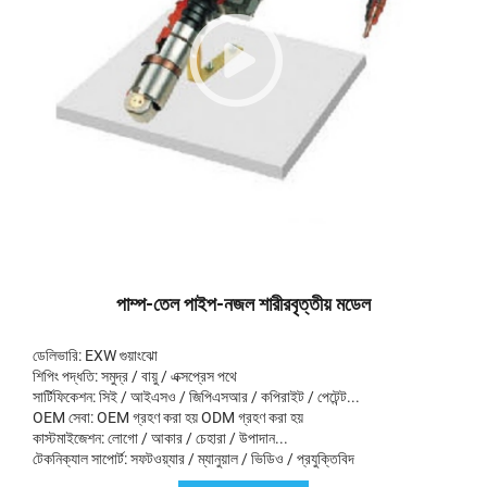
পাম্প-তেল পাইপ-নজল শারীরবৃত্তীয় মডেল
ডেলিভারি: EXW গুয়াংঝো
শিপিং পদ্ধতি: সমুদ্র / বায়ু / এক্সপ্রেস পথে
সার্টিফিকেশন: সিই / আইএসও / জিপিএসআর / কপিরাইট / পেটেন্ট...
OEM সেবা: OEM গ্রহণ করা হয় ODM গ্রহণ করা হয়
কাস্টমাইজেশন: লোগো / আকার / চেহারা / উপাদান...
টেকনিক্যাল সাপোর্ট: সফটওয়্যার / ম্যানুয়াল / ভিডিও / প্রযুক্তিবিদ