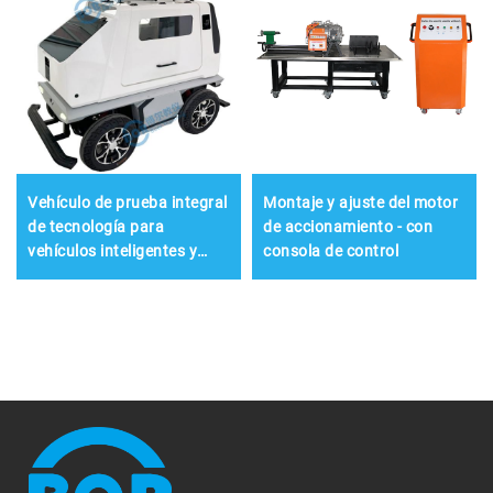
Vehículo de prueba integral
Montaje y ajuste del motor
de tecnología para
de accionamiento - con
vehículos inteligentes y
consola de control
conectados