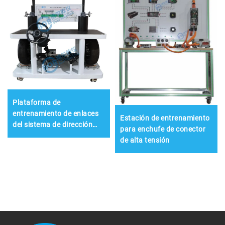
Plataforma de
entrenamiento de enlaces
Estación de entrenamiento
del sistema de dirección
para enchufe de conector
eléctrica EPS para vehículo
de alta tensión
de nueva energía