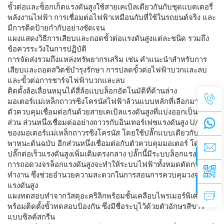
ขั้วต่อและซ็อกเก็ตแรงดันสูงใช้สายเคเบิลเดียวกันกับชุดแบตเตอรี่
พลังงานไฟฟ้า การเชื่อมต่อไฟฟ้าเหมือนกับที่ใช้ในรถยนต์จริง และ
มีการติดป้ายกำกับอย่างชัดเจน
แผงแสดงวิธีการเสียบและถอดขั้วต่อแรงดันสูงแต่ละชนิด รวมถึง
ข้อควรระวังในการปฏิบัติ
การจัดส่งรวมถึงแหล่งทรัพยากรเสริม เช่น คำแนะนำสำหรับการ
เสียบและถอดสวิตช์บำรุงรักษา การปลดขั้วต่อไฟฟ้าบวกและลบ
และขั้วต่อการชาร์จไฟฟ้าบวกและลบ
ติดตั้งล้อเลื่อนหมุนได้สี่ล้อแบบล็อกอัตโนมัติที่ด้านล่าง
มอเตอร์แม่เหล็กถาวรซิงโครนัสไฟฟ้าล้วนแบบหลักที่เลือกมา และ
ตัวควบคุมเชื่อมต่อกันด้วยสายเคเบิลแรงดันสูงที่แบ่งออกเป็นสอง
ส่วน ส่วนหนึ่งเชื่อมต่ออย่างถาวรกับอินเทอร์เฟซแรงดันสูง U/V/W
ของมอเตอร์แม่เหล็กถาวรซิงโครนัส โดยใช้ปลั๊กแบบเดียวกับยาน
พาหนะต้นฉบับ อีกส่วนหนึ่งเชื่อมต่อกับตัวควบคุมมอเตอร์ โดยมี
ปลั๊กต่อเร็วแรงดันสูงเพิ่มเติมตรงกลาง ปลั๊กนี้มีระบบล็อกแรงดันสูง;
การถอดวงจรล็อกแรงดันสูงจะทำให้ระบบไฟฟ้าทั้งหมดตัดการ
ทำงาน ซึ่งช่วยอำนวยความสะดวกในการสอนการควบคุมวงจรล็อก
แรงดันสูง
แผงทดสอบทำจากวัสดุอะคริลิกพร้อมชั้นเคลือบไพรเมอร์พิเศษ
พร้อมติดตั้งขั้วทดสอบป้องกัน ซึ่งมีชื่อระบุไว้ด้วยตัวอักษรสีขาว
แบบซิลค์สกรีน