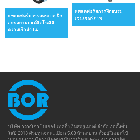
แพลตฟอร์มการฝึกอบรม
แพลตฟอร์มการสอนและฝึก
เซนเซอร์ภาพ
อบรมยานยนต์อัตโนมัติ
ความเร็วต่ำ L4
บริษัท กวางโจว โบเออร์ เทคกิ้ง อินสตรูเมนต์ จำกัด ก่อตั้งขึ้น
ในปี 2018 ด้วยทุนจดทะเบียน 5.08 ล้านหยวน ตั้งอยู่ในเขตไป๋
หยุน กรุงกวางโจว บริษัทมุ่งเน้นการวิจัยและพัฒนา การผลิต