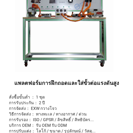
แพลตฟอร์มการฝึกถอดและใส่ขั้วต่อแรงดันสูง
สั่งซื้อขั้นต่ำ ： 1 ชุด
การรับประกัน： 2 ปี
การจัดส่ง： EXW กวางโจว
วิธีการจัดส่ง： ทางทะเล / ทางอากาศ / ด่วน
การรับรอง： ISO / GPSR / ลิขสิทธิ์ / สิทธิบัตร...
บริการ OEM： รับ OEM รับ ODM
การปรับแต่ง： โลโก้ / ขนาด / รูปลักษณ์ / วัสดุ...