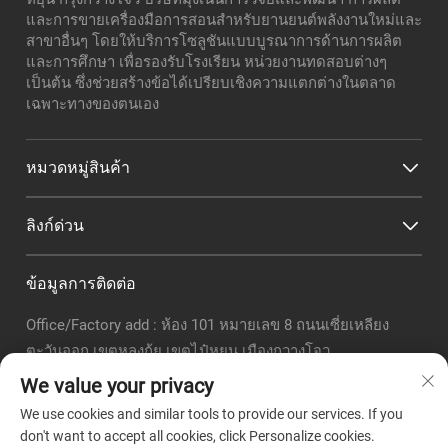
และการขายเครื่องมือการสอนสำหรับยานยนต์พลังงานใหม่และ
สาขาอื่นๆ โดยให้บริการโซลูชันแบบบูรณาการด้านการผลิต
และการศึกษา เพื่อรองรับโรงเรียน หน่วยงานทดสอบต่างๆ
เป็นต้น ซึ่งช่วยสร้างข้อได้เปรียบเชิงความแตกต่างในตลาด
เฉพาะทางของตนเอง
หมวดหมู่สินค้า
ลิงก์ด่วน
ข้อมูลการติดต่อ
Office/Factory add : ห้อง 101 หมายเลข 8 ถนนเซี่ยเหลียง
ตะวันออก เขตหลงกุ้ย เขตไป๋หยุน เมืองกวางโจว
อีเมล :
[email protected]
We value your privacy
โทรศัพท์ :
+86-18320351294
We use cookies and similar tools to provide our services. If you
วอทแชป:
+8618320351294
don't want to accept all cookies, click Personalize cookies.