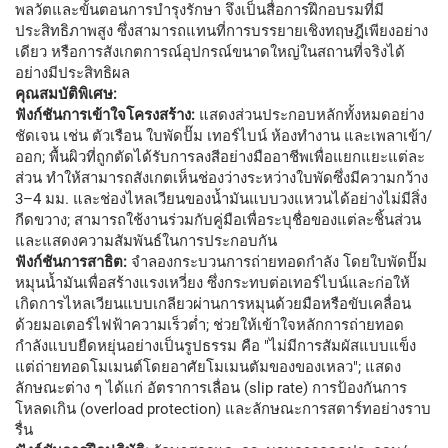
พลวัตและขั้นตอนการบำรุงรักษา จึงเป็นสื่อการฝึกอบรมที่มี
ประสิทธิภาพสูง ซึ่งสามารถแทนที่การบรรยายเชิงทฤษฎีเพียงอย่าง
เดียว หรือการสังเกตการณ์อุปกรณ์ขนาดใหญ่ในสถานที่จริงได้
อย่างมีประสิทธิผล
คุณสมบัติพิเศษ:
ฟังก์ชันการเข้าใจโครงสร้าง:
แสดงส่วนประกอบหลักทั้งหมดอย่าง
ชัดเจน เช่น ตัวเรือน ใบพัดปั๊ม เทอร์ไบน์ ห้องทำงาน และเพลาเข้า/
ออก; พื้นผิวที่ถูกตัดได้รับการลงสีอย่างมืออาชีพเพื่อแยกแยะแต่ละ
ส่วน ทำให้สามารถสังเกตเห็นช่องว่างระหว่างใบพัดซึ่งมีความกว้าง
3–4 มม. และช่องไหลเวียนของน้ำมันแบบวงแหวนได้อย่างไม่มีสิ่ง
กีดขวาง; สามารถใช้งานร่วมกับคู่มือเพื่อระบุชื่อของแต่ละชิ้นส่วน
และแสดงความสัมพันธ์ในการประกอบกัน
ฟังก์ชันการสาธิต:
จำลองกระบวนการถ่ายทอดกำลัง โดยใบพัดปั๊ม
หมุนน้ำมันเพื่อสร้างแรงเหวี่ยง ซึ่งกระทบต่อเทอร์ไบน์และก่อให้
เกิดการไหลเวียนแบบเกลียวผ่านการหมุนด้วยมือหรือขับเคลื่อน
ด้วยมอเตอร์ไฟฟ้าความเร็วต่ำ; ช่วยให้เข้าใจหลักการถ่ายทอด
กำลังแบบยืดหยุ่นอย่างเป็นรูปธรรม คือ "ไม่มีการสัมผัสแบบแข็ง
แต่ถ่ายทอดโมเมนต์โดยอาศัยโมเมนตัมของของเหลว"; แสดง
ลักษณะต่าง ๆ ได้แก่ อัตราการเลื่อน (slip rate) การป้องกันการ
โหลดเกิน (overload protection) และลักษณะการสตาร์ทอย่างราบ
รื่น