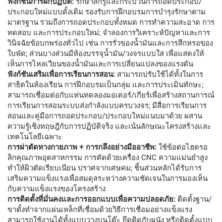
ฟังก์ชันการฝึกปฏิบัติ:
รักษาสกรูและกระบวนการถอดประกอบ/
ประกอบใหม่แบบดั้งเดิม รองรับการฝึกอบรมการบำรุงรักษาตาม
มาตรฐาน รวมถึงการถอดประกอบทั้งหมด การทำความสะอาด การ
ทดสอบ และการประกอบใหม่; จำลองการวิเคราะห์ปัญหาและการ
วินิจฉัยข้อบกพร่องทั่วไป เช่น การรั่วของน้ำมันและการสึกหรอของ
ใบพัด; ส่วนบางส่วนมีห้องบรรจุน้ำมัน/วงจรแบบใส เพื่อแสดงให้
เห็นการไหลเวียนของน้ำมันและการเปลี่ยนแปลงของแรงดัน
ฟังก์ชันเสริมเพื่อการเรียนการสอน:
สามารถปรับใช้ได้ทั้งในการ
สาธิตในห้องเรียน การฝึกอบรมเป็นกลุ่ม และการประเมินทักษะ;
สามารถเชื่อมต่อกับแท่นทดลองมอเตอร์/เกียร์เพื่อสร้างสถานการณ์
การเรียนการสอนระบบส่งกำลังแบบครบวงจร; มีสื่อการเรียนการ
สอนและคู่มือการถอดประกอบ/ประกอบใหม่แนบมาด้วย ผสาน
ความรู้เชิงทฤษฎีกับการปฏิบัติจริง และเน้นลักษณะโครงสร้างและ
เทคโนโลยีเฉพาะ
การผ่าตัดทางกายภาพ + การกลึงอย่างมืออาชีพ:
ใช้ข้อต่อไฮดรอ
ลิกคุณภาพอุตสาหกรรม การตัดด้วยเครื่อง CNC ความแม่นยำสูง
ทำให้ผิวตัดเรียบเนียน ปราศจากเศษคม; ชิ้นส่วนหลักได้รับการ
เสริมความแข็งแรงเพื่อสมดุลระหว่างความชัดเจนในการมองเห็น
กับความแข็งแรงของโครงสร้าง
การติดตั้งที่มั่นคงและการออกแบบเพื่อความปลอดภัย:
ติดตั้งฐาน/
ขาตั้งทำจากแผ่นเหล็กที่เชื่อมด้วยวิธีการเชื่อมอย่างแข็งแรง
สามารถใช้งานได้ทั้งแบบวางบนโต๊ะ ยึดติดกับผนัง หรือติดตั้งแบบ