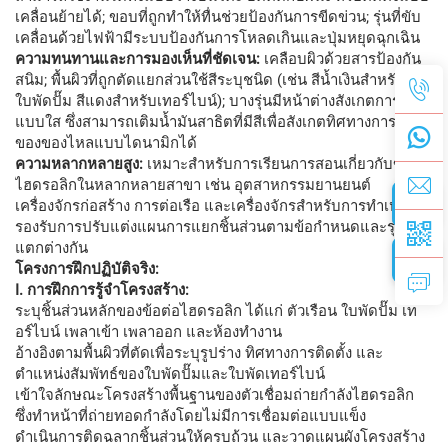
เคลื่อนย้ายได้; ขอบที่ถูกทำให้ทื่นช่วยป้องกันการขีดข่วน; รุ่นที่ขับ
เคลื่อนด้วยไฟฟ้ามีระบบป้องกันการโหลดเกินและปุ่มหยุดฉุกเฉิน
ความทนทานและการมองเห็นที่ชัดเจน:
เคลือบผิวด้วยสารป้องกัน
สนิม; พื้นผิวที่ถูกตัดแยกส่วนใช้สีระบุชนิด (เช่น สีน้ำเงินสำหรับ
ใบพัดปั๊ม สีแดงสำหรับเทอร์ไบน์); บางรุ่นมีหน้าต่างสังเกตการณ์
แบบใส ซึ่งสามารถเติมน้ำมันสาธิตที่มีสีเพื่อสังเกตทิศทางการไหล
ของของไหลแบบไดนามิกได้
ความหลากหลายสูง:
เหมาะสำหรับการเรียนการสอนเกี่ยวกับข้อต่อ
ไฮดรอลิกในหลากหลายสาขา เช่น อุตสาหกรรมยานยนต์
เครื่องจักรก่อสร้าง การต่อเรือ และเครื่องจักรสำหรับการทำเหมือง;
รองรับการปรับแต่งแผนการแยกชิ้นส่วนตามข้อกำหนดและรุ่นที่
แตกต่างกัน
โครงการฝึกปฏิบัติจริง:
I. การฝึกการรู้จำโครงสร้าง:
ระบุชิ้นส่วนหลักของข้อต่อไฮดรอลิก ได้แก่ ตัวเรือน ใบพัดปั๊ม เท
อร์ไบน์ เพลาเข้า เพลาออก และห้องทำงาน
อ้างอิงตามพื้นผิวที่ตัดเพื่อระบุรูปร่าง ทิศทางการติดตั้ง และ
ตำแหน่งสัมพัทธ์ของใบพัดปั๊มและใบพัดเทอร์ไบน์
เข้าใจลักษณะโครงสร้างพื้นฐานของตัวเชื่อมถ่ายกำลังไฮดรอลิก
ซึ่งทำหน้าที่ถ่ายทอดกำลังโดยไม่มีการเชื่อมต่อแบบแข็ง
ดำเนินการติดฉลากชิ้นส่วนให้ครบถ้วน และวาดแผนผังโครงสร้าง