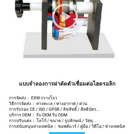
แบบจำลองการผ่าตัดตัวเชื่อมต่อไฮดรอลิก
การจัดส่ง： EXW กวางโจว
วิธีการจัดส่ง： ทางทะเล / ทางอากาศ / ด่วน
การรับรอง: CE / ISO / GPSR / ลิขสิทธิ์ / สิทธิบัตร...
บริการ OEM： รับ OEM รับ ODM
การปรับแต่ง： โลโก้ / ขนาด / รูปลักษณ์ / วัสดุ...
การสนับสนุนทางเทคนิค： ซอฟต์แวร์ / คู่มือ / วิดีโอ / ช่างเทคนิค