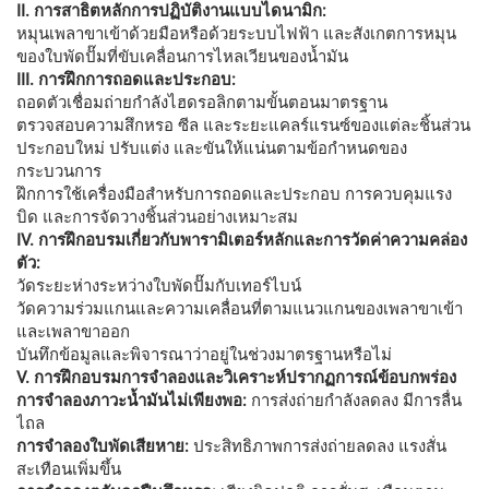
II. การสาธิตหลักการปฏิบัติงานแบบไดนามิก:
หมุนเพลาขาเข้าด้วยมือหรือด้วยระบบไฟฟ้า และสังเกตการหมุน
ของใบพัดปั๊มที่ขับเคลื่อนการไหลเวียนของน้ำมัน
III. การฝึกการถอดและประกอบ:
ถอดตัวเชื่อมถ่ายกำลังไฮดรอลิกตามขั้นตอนมาตรฐาน
ตรวจสอบความสึกหรอ ซีล และระยะแคลร์แรนซ์ของแต่ละชิ้นส่วน
ประกอบใหม่ ปรับแต่ง และขันให้แน่นตามข้อกำหนดของ
กระบวนการ
ฝึกการใช้เครื่องมือสำหรับการถอดและประกอบ การควบคุมแรง
บิด และการจัดวางชิ้นส่วนอย่างเหมาะสม
IV. การฝึกอบรมเกี่ยวกับพารามิเตอร์หลักและการวัดค่าความคล่อง
ตัว:
วัดระยะห่างระหว่างใบพัดปั๊มกับเทอร์ไบน์
วัดความร่วมแกนและความเคลื่อนที่ตามแนวแกนของเพลาขาเข้า
และเพลาขาออก
บันทึกข้อมูลและพิจารณาว่าอยู่ในช่วงมาตรฐานหรือไม่
V. การฝึกอบรมการจำลองและวิเคราะห์ปรากฏการณ์ข้อบกพร่อง
การจำลองภาวะน้ำมันไม่เพียงพอ:
การส่งถ่ายกำลังลดลง มีการลื่น
ไถล
การจำลองใบพัดเสียหาย:
ประสิทธิภาพการส่งถ่ายลดลง แรงสั่น
สะเทือนเพิ่มขึ้น