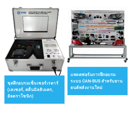
แพลตฟอร์มการฝึกอบรม
ระบบ CAN-BUS สำหรับยาน
ชุดฝึกอบรมเซ็นเซอร์เรดาร์
ยนต์พลังงานใหม่
(เลเซอร์, คลื่นมิลลิเมตร,
อัลตราโซนิก)