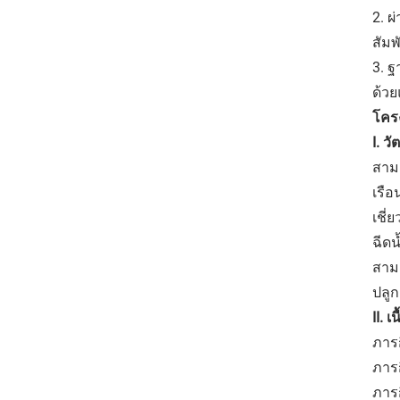
2. 
สัม
3. ฐ
ด้วย
โคร
I. ว
สามา
เรือ
เชี
ฉีดน
สาม
ปลูก
II. 
ภารก
ภารก
ภาร