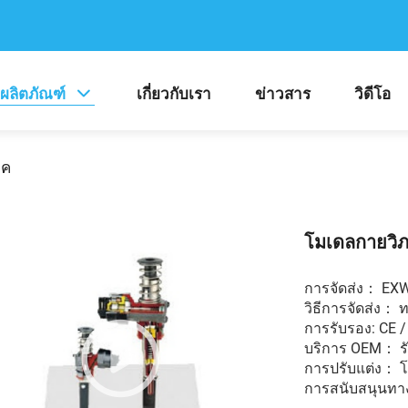
ผลิตภัณฑ์
เกี่ยวกับเรา
ข่าวสาร
วิดีโอ
าค
โมเดลกายวิภ
การจัดส่ง： EX
วิธีการจัดส่ง： 
การรับรอง: CE / I
บริการ OEM： ร
การปรับแต่ง： โลโ
การสนับสนุนทางเ