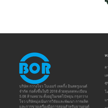
ห
ต
เค
ซี
บริษัท กวางโจว โบเออร์ เทคกิ้ง อินสตรูเมนต์
จำกัด ก่อตั้งขึ้นในปี 2018 ด้วยทุนจดทะเบียน
โ
5.08 ล้านหยวน ตั้งอยู่ในเขตไป๋หยุน กรุงกวาง
แ
โจว บริษัทมุ่งเน้นการวิจัยและพัฒนา การผลิต
และการขายเครื่องมือการสอนสำหรับยานยนต์