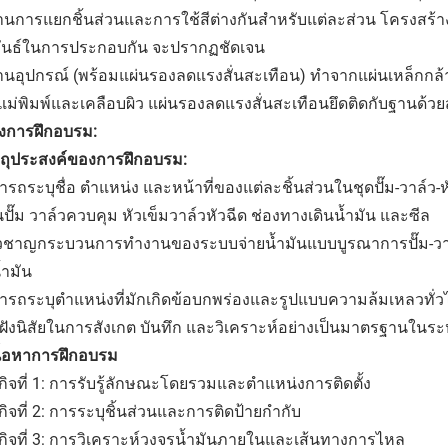
ผ่านการแยกชิ้นส่วนและการใช้สีต่างกันสำหรับแต่ละส่วน โครงส
พันธ์ในการประกอบกัน จะปรากฏชัดเจน
านอุปกรณ์ (พร้อมแผ่นรองลดแรงสั่นสะเทือน) ทำจากแผ่นเหล็กกล้
แม่พิมพ์และเคลือบผิว แผ่นรองลดแรงสั่นสะเทือนยึดติดกับฐานด้
งการฝึกอบรม:
ัตถุประสงค์ของการฝึกอบรม:
รถระบุชื่อ ตำแหน่ง และหน้าที่ของแต่ละชิ้นส่วนในชุดปั๊ม-วาล์ว-ห
นปั๊ม วาล์วควบคุม หัวเข็มวาล์วหัวฉีด ช่องทางเดินน้ำมัน และซีล
่ยวชาญกระบวนการทำงานของระบบจ่ายน้ำมันแบบบูรณาการปั๊ม-วาล
้ำมัน
ารถระบุตำแหน่งที่มักเกิดข้อบกพร่องและรูปแบบความล้มเหลวทั่ว
ฝังนิสัยในการสังเกต บันทึก และวิเคราะห์อย่างเป็นมาตรฐานในระห
เนื้อหาการฝึกอบรม
ิจที่ 1: การรับรู้ลักษณะโดยรวมและตำแหน่งการติดตั้ง
ิจที่ 2: การระบุชิ้นส่วนและการติดป้ายกำกับ
กิจที่ 3: การวิเคราะห์วงจรน้ำมันภายในและเส้นทางการไหล