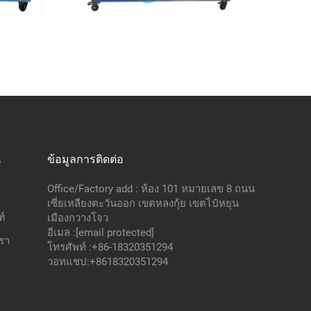
น
ข้อมูลการติดต่อ
Office/Factory add : ห้อง 101 หมายเลข 8 ถนน
เซี่ยเหลียงตะวันออก เขตหลงกุ้ย เขตไป๋หยุน
์
เมืองกวางโจว
อีเมล :
[email protected]
เรา
โทรศัพท์ :
+86-18320351294
วอทแชป:
+8618320351294