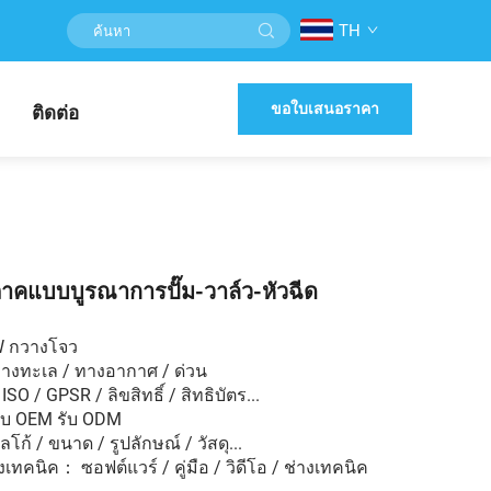
TH
ขอใบเสนอราคา
ติดต่อ
าคแบบบูรณาการปั๊ม-วาล์ว-หัวฉีด
W กวางโจว
ทางทะเล / ทางอากาศ / ด่วน
SO / GPSR / ลิขสิทธิ์ / สิทธิบัตร...
ับ OEM รับ ODM
ก้ / ขนาด / รูปลักษณ์ / วัสดุ...
ทคนิค： ซอฟต์แวร์ / คู่มือ / วิดีโอ / ช่างเทคนิค