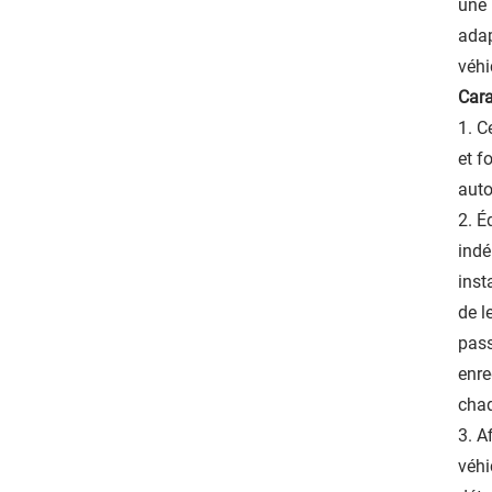
une 
adap
véhi
Cara
1. C
et f
auto
2. É
indé
inst
de l
pass
enre
chaq
3. A
véhi