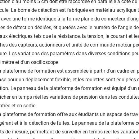
ction d'au moins 5 cm doit être raccordée en parallèle à côté du
cule. La borne de détection est fabriquée en matériau acrylique 
, avec une forme identique à la forme plane du connecteur d'orig
es de détection dédiées, étiquetées avec le numéro de l'angle d
aux électriques tels que la résistance, la tension, le courant et 
hes des capteurs, actionneurs et unité de commande moteur peu
re. Les variations des paramètres dans diverses conditions peuve
imètre et d'un oscilloscope.
a plateforme de formation est assemblée à partir d'un cadre en pr
ase pour un déplacement flexible, et les roulettes sont équipées 
tion. Le panneau de la plateforme de formation est équipé d'un
ficher en temps réel les variations de pression dans les conduites
ntrée et en sortie.
a plateforme de formation offre aux étudiants un espace de trav
igérant et à la détection de fuites. Le panneau de la plateforme
ts de mesure, permettant de surveiller en temps réel les variati