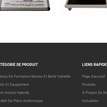
TÉGORIE DE PRODUIT
LIENS RAPIDE
bleau De Formation Moteur Et Boîte Variable
Page d'accueil
tils Et Équipement
Produits
rie Voiture Hybride
À Propos De N
dèle De Pièce Anatomique
Actualités