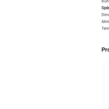
d'un
Spéc
Dime
Alim
Tem
Pr