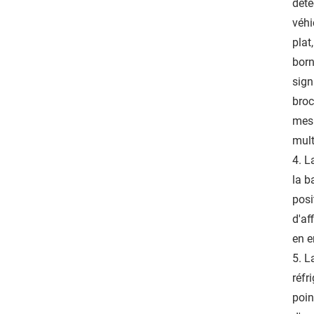
déte
véhi
plat
born
sign
broc
mesu
mult
4. L
la b
posi
d'af
en e
5. L
réfr
poin