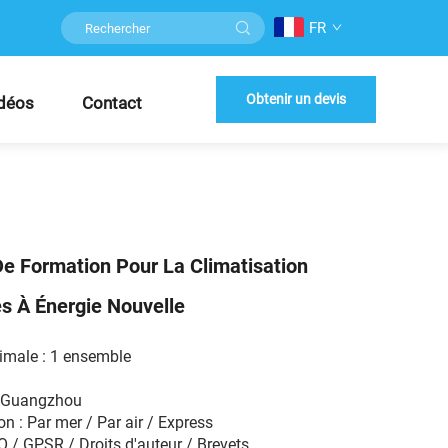
FR
Obtenir un devis
déos
Contact
e Formation Pour La Climatisation
s À Énergie Nouvelle
male : 1 ensemble
W Guangzhou
n : Par mer / Par air / Express
SO / GPSR / Droits d'auteur / Brevets...