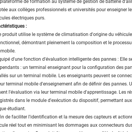
plateforme de formation au système de gestion de batterie d'ali
tée aux collèges professionnels et universités pour enseigner l
cules électriques purs.
ctéristiques :
e produit utilise le système de climatisation d'origine du véhicu
onctionnel, démontrant pleinement la composition et le process
mobile.
quipé d'une fonction d'évaluation intelligente des pannes : Ell
pendants : un terminal enseignant pour la configuration des pan
allés sur un terminal mobile. Les enseignants peuvent se connec
eur terminal mobile d'enseignement afin de définir des pannes. Un
ent l'évaluation via leur terminal mobile d'apprentissage. Les r
gistrés dans le module d'exécution du dispositif, permettant au
ue étudiant.
fin de faciliter l'identification et la mesure des capteurs et actio
cule réel tout en minimisant les dommages aux connecteurs dus à 