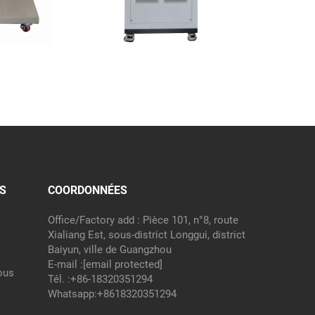
S
COORDONNÉES
Office/Factory add : Pièce 101, n°8, route
Xialiang Est, sous-district Longgui, district
Baiyun, ville de Guangzhou
E-mail :
[email protected]
ous
Tél. :
+86-18320351294
Whatsapp:
+8618320351294