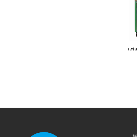
แพล
ห