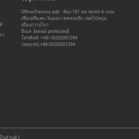
Office/Factory add : ห้อง 101 หมายเลข 8 ถนน
เซี่ยเหลียงตะวันออก เขตหลงกุ้ย เขตไป๋หยุน
์
เมืองกวางโจว
อีเมล :
[email protected]
เรา
โทรศัพท์ :
+86-18320351294
วอทแชป:
+8618320351294
็นส่วนตัว