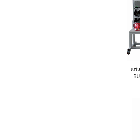
แพล
BU