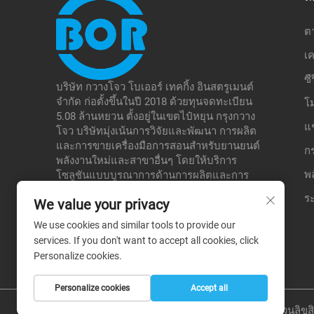
ต
เค
ซี
บริษัท กวางโจว โบเออร์ เทคกิ้ง อินสตรูเมนต์
จำกัด ก่อตั้งขึ้นในปี 2018 ด้วยทุนจดทะเบียน
โ
5.08 ล้านหยวน ตั้งอยู่ในเขตไป๋หยุน กรุงกวาง
แ
โจว บริษัทมุ่งเน้นการวิจัยและพัฒนา การผลิต
และการขายเครื่องมือการสอนสำหรับยานยนต์
ก
พลังงานใหม่และสาขาอื่นๆ โดยให้บริการ
พ
โซลูชันแบบบูรณาการด้านการผลิตและการ
ศึกษา เพื่อรองรับโรงเรียน หน่วยงานทดสอบ
ระ
We value your privacy
ต่างๆ เป็นต้น ซึ่งช่วยสร้างข้อได้เปรียบเชิงความ
แตกต่างในตลาดเฉพาะทางของตนเอง
We use cookies and similar tools to provide our
services. If you don't want to accept all cookies, click
Personalize cookies.
Personalize cookies
Accept all
สงวนลิขสิ