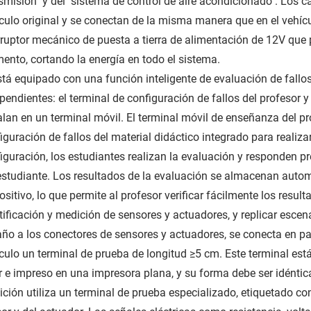
smisión" y del "sistema de control de aire acondicionado". Los 
culo original y se conectan de la misma manera que en el vehíc
rruptor mecánico de puesta a tierra de alimentación de 12V qu
nto, cortando la energía en todo el sistema.
stá equipado con una función inteligente de evaluación de fall
pendientes: el terminal de configuración de fallos del profesor y
alan en un terminal móvil. El terminal móvil de enseñanza del 
iguración de fallos del material didáctico integrado para realiza
iguración, los estudiantes realizan la evaluación y responden pr
estudiante. Los resultados de la evaluación se almacenan auto
ositivo, lo que permite al profesor verificar fácilmente los result
tificación y medición de sensores y actuadores, y replicar esce
año a los conectores de sensores y actuadores, se conecta en par
culo un terminal de prueba de longitud ≥5 cm. Este terminal est
r e impreso en una impresora plana, y su forma debe ser idéntica 
ción utiliza un terminal de prueba especializado, etiquetado co