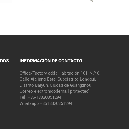
IDOS
INFORMACIÓN DE CONTACTO
Office/Factory add : Habitación 101, N.º 8,
Calle Xialiang Este, Subdistrito Longgui,
Distrito Baiyun, Ciudad de Guangzhou
Correo electrónico:
[email protected]
Tel.:
+86-18320351294
Whatsapp:
+8618320351294