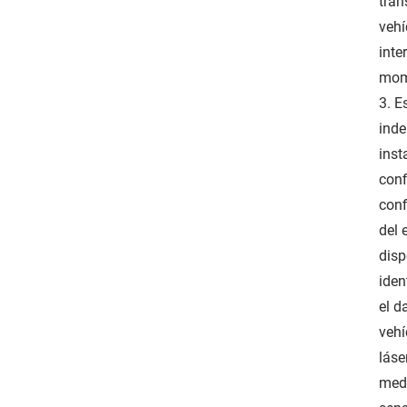
tran
vehí
inte
mome
3. E
inde
inst
conf
conf
del 
disp
iden
el d
vehí
láse
medi