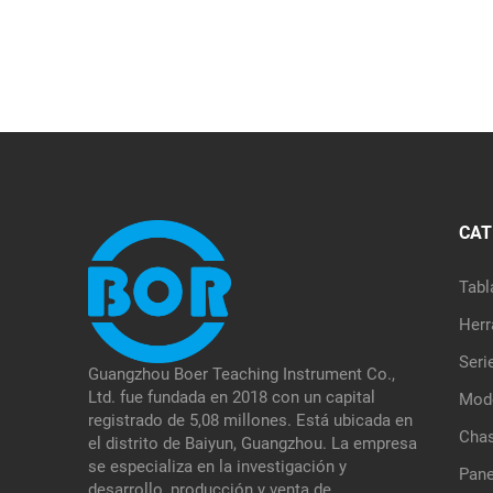
CAT
Tabl
Herr
Seri
Guangzhou Boer Teaching Instrument Co.,
Ltd. fue fundada en 2018 con un capital
Mode
registrado de 5,08 millones. Está ubicada en
Chas
el distrito de Baiyun, Guangzhou. La empresa
se especializa en la investigación y
Pane
desarrollo, producción y venta de