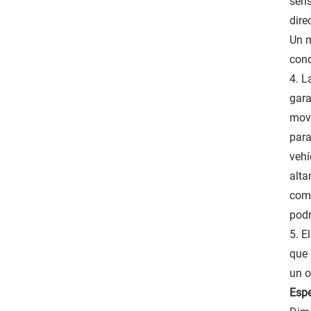
sens
dire
Un m
cond
4. L
gara
movi
para
vehí
alta
comp
podr
5. E
que 
un o
Espe