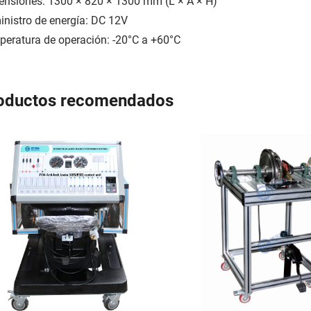
nsiones: 1300 × 820 × 1300 mm (L × A × H)
nistro de energía: DC 12V
eratura de operación: -20°C a +60°C
oductos recomendados