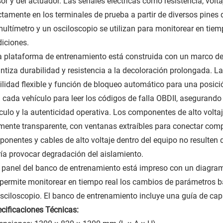
or y del actuador. Las señales eléctricas como resistencia, volt
ctamente en los terminales de prueba a partir de diversos pines 
ultímetro y un osciloscopio se utilizan para monitorear en tie
iciones.
a plataforma de entrenamiento está construida con un marco de
ntiza durabilidad y resistencia a la decoloración prolongada. L
lidad flexible y función de bloqueo automático para una posició
 cada vehículo para leer los códigos de falla OBDII, asegurando
culo y la autenticidad operativa. Los componentes de alto voltaj
mente transparente, con ventanas extraíbles para conectar compo
onentes y cables de alto voltaje dentro del equipo no resulte
ía provocar degradación del aislamiento.
l panel del banco de entrenamiento está impreso con un diagram
permite monitorear en tiempo real los cambios de parámetros ba
sciloscopio. El banco de entrenamiento incluye una guía de cap
cificaciones Técnicas: