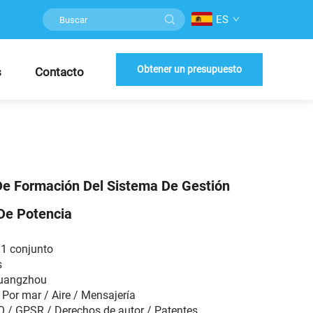
ES
Obtener un presupuesto
s
Contacto
De Formación Del Sistema De Gestión
De Potencia
1 conjunto
s
Guangzhou
 Por mar / Aire / Mensajería
SO / GPSR / Derechos de autor / Patentes...