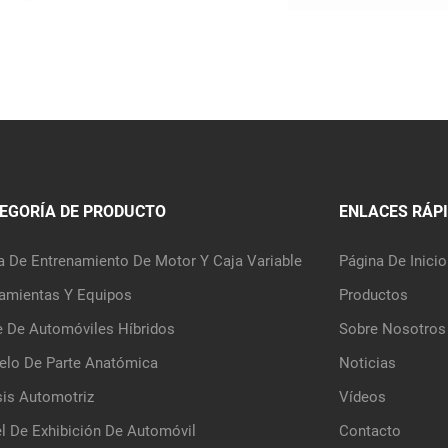
EGORÍA DE PRODUCTO
ENLACES RÁP
a De Entrenamiento De Motor Y Caja Variable
Página De Inicio
amientas Y Equipos
Productos
e De Automóviles Híbridos
Sobre Nosotros
lo De Parte Anatómica
Noticias
is Automotriz
Vídeos
l De Exhibición De Automóvil
Contacto