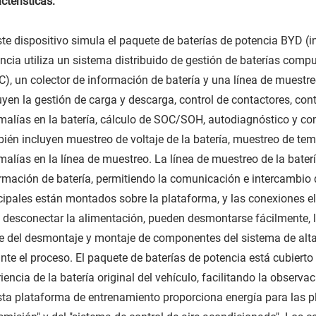
cterísticas:
ste dispositivo simula el paquete de baterías de potencia BYD (
ncia utiliza un sistema distribuido de gestión de baterías comp
), un colector de información de batería y una línea de muestre
uyen la gestión de carga y descarga, control de contactores, con
alías en la batería, cálculo de SOC/SOH, autodiagnóstico y co
ién incluyen muestreo de voltaje de la batería, muestreo de temp
alías en la línea de muestreo. La línea de muestreo de la bater
rmación de batería, permitiendo la comunicación e intercambio
cipales están montados sobre la plataforma, y las conexiones elé
 desconectar la alimentación, pueden desmontarse fácilmente, 
e del desmontaje y montaje de componentes del sistema de alta
nte el proceso. El paquete de baterías de potencia está cubierto
iencia de la batería original del vehículo, facilitando la observac
sta plataforma de entrenamiento proporciona energía para las 