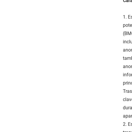
Cara
1. E
pote
(BMC
incl
anom
tamb
anom
info
prin
Tras
clav
dura
apar
2. E