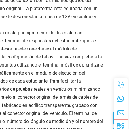
cables de conexión son los mismos que los del
ulo original. La plataforma está equipada con un
e puede desconectar la masa de 12V en cualquier
os: consta principalmente de dos sistemas
 el terminal de respuestas del estudiante, que se
profesor puede conectarse al módulo de
r la configuración de fallos. Una vez completada la
eguntas utilizando el terminal móvil de aprendizaje
máticamente en el módulo de ejecución del
ados de cada estudiante. Para facilitar la
narios de pruebas reales en vehículos minimizando
alelo al conector original del arnés de cables del
á fabricado en acrílico transparente, grabado con
al conector original del vehículo. El terminal de
n el número del ángulo de medición y el nombre del