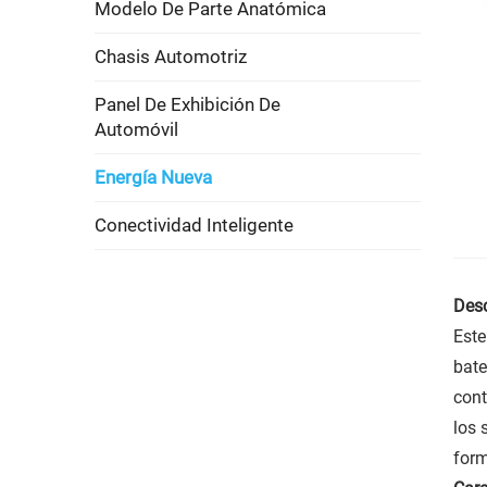
Modelo De Parte Anatómica
Chasis Automotriz
Panel De Exhibición De
Automóvil
Energía Nueva
Conectividad Inteligente
Desc
Este
bate
cont
los 
form