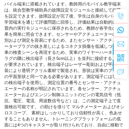
バイル端末に搭載されています。教師用のモバイル教学端末
は、統合型教学補助具の故障設定モジュールと接続して故障
を設定できます。故障設定が完了後、学生は自身のモバイル
学習端末を通じて評価問題に回答し、評価結果は自動的に装
置内の実行モジュールに保存されるため、教師が各学生の結
果を簡単に照会できます。センサーやアクチュエーターの識
別および測定を容易にするため、またセンサー・アクチュエ
ータープラグの抜き差しによるコネクタ損傷を低減しつつ実
車の検査シーンを再現するため、実車のワイヤーハーネスプ
ラグの隣に検出端子（長さ5cm以上）を並列に接続すること
が要求されています。検出端子はレーザー彫刻および平板塗
装により透明アクリル素材で製造され、形状は実車のプラグ
の平面形状と同一である必要があります。測定端子には専用
の検出端子を使用し、測定位置の番号とセンサー・アクチュ
エーターの名称が明記されています。各センサー、アクチュ
エーターおよびエンジン制御ユニットのピンの電気信号（抵
抗、電圧、電流、周波数信号など）は、この測定端子上で直
接検出可能です。
の助けを借りて
マルチメーター
およびオシ
ロスコープ、
素材はしっかりしており信頼性が高く、色あせ
することもありません。トレーニングプラットフォームの底
面には4つのキャスターが取り付けられており、自由に移動で