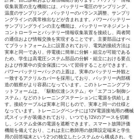
計算、自己診断および通信機能があります。バッテリー情報
収集装置の主な機能には、バッテリー電圧のサンプリング、
温度のサンプリング、バッテリーのバランス調整、サンプリ
ングラインの異常検出などが含まれます。パワーバッテリー
サンプリングラインの主な機能は、バッテリーマネジメント
コントローラーとバッテリー情報収集装置を接続し、両者間
の通信および情報交換を実現することです。主要部品はすべ
てプラットフォーム上に設置されており、電気的接続方法は
実車と同一であり、停電後に簡単に分解・組立が可能である
ため、学生は高電圧システム部品の分解・組立における要点
および作業中の安全保護について習得することができます。
パワーバッテリーパックの上蓋は、実車のバッテリー外観と
一致するアクリルカバーを採用しており、バッテリー内部構
造の観察がより容易になっています。このトレーニングプラ
ットフォームは、「駆動伝達システム」や「エアコン制御シ
ステム」などのトレーニングステーションに電源を供給しま
す。接続ケーブルは実車と同じもので、実車と同一の仕様と
なっています。トレーニングベンチには12V電源接地用の機械
式スイッチが装備されており、いつでも12Vのアースを切断
し、システム全体の電源を遮断できます。スマート故障評価
機能を備えており、これは主に教師用の故障設定端末と学生
用の回答端末という2つの独立したシステムから構成され、モ