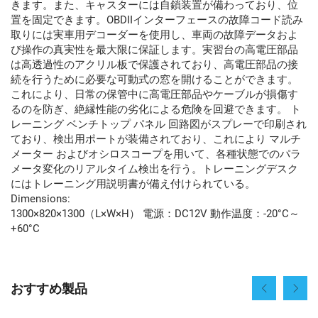
きます。また、キャスターには自鎖装置が備わっており、位
置を固定できます。OBDIIインターフェースの故障コード読み
取りには実車用デコーダーを使用し、車両の故障データおよ
び操作の真実性を最大限に保証します。実習台の高電圧部品
は高透過性のアクリル板で保護されており、高電圧部品の接
続を行うために必要な可動式の窓を開けることができます。
これにより、日常の保管中に高電圧部品やケーブルが損傷す
るのを防ぎ、絶縁性能の劣化による危険を回避できます。
ト
レーニング
ベンチトップ
パネル
回路図がスプレーで印刷され
ており、検出用ポートが装備されており、これにより
マルチ
メーター
およびオシロスコープを用いて、各種状態でのパラ
メータ変化のリアルタイム検出を行う。トレーニングデスク
にはトレーニング用説明書が備え付けられている。
Dimensions:
1300×820×1300（L×W×H） 電源：DC12V 動作温度：-20°C～
+60°C
おすすめ製品