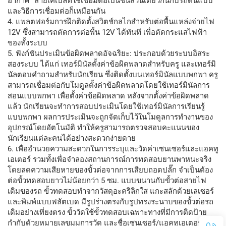
อากาศ" สายเคเบิลที่ใช้เชื่อมต่อเป็นชิ้นส่วนเดียวกันกับรถต้นแบบ
และวิธีการเชื่อมต่อก็เหมือนกัน
4. แพลตฟอร์มการฝึกติดตั้งสวิตช์กลไกสำหรับต่อพื้นแหล่งจ่ายไฟ
12V ซึ่งสามารถตัดการต่อพื้น 12V ได้ทันที เพื่อตัดกระแสไฟฟ้า
ของทั้งระบบ
5. ฟังก์ชันประเมินข้อผิดพลาดอัจฉริยะ: ประกอบด้วยระบบอิสระ
สองระบบ ได้แก่ เทอร์มินัลตั้งค่าข้อผิดพลาดสำหรับครู และเทอร์มิ
นัลตอบคำถามสำหรับนักเรียน ซึ่งติดตั้งบนเทอร์มินัลแบบพกพา ครู
สามารถเชื่อมต่อกับโมดูลตั้งค่าข้อผิดพลาดโดยใช้เทอร์มินัลการ
สอนแบบพกพา เพื่อตั้งค่าข้อผิดพลาด หลังจากตั้งค่าข้อผิดพลาด
แล้ว นักเรียนจะทำการสอบประเมินโดยใช้เทอร์มินัลการเรียนรู้
แบบพกพา ผลการประเมินจะถูกจัดเก็บไว้ในโมดูลการทำงานของ
อุปกรณ์โดยอัตโนมัติ ทำให้ครูสามารถตรวจสอบคะแนนของ
นักเรียนแต่ละคนได้อย่างสะดวกง่ายดาย
6. เพื่ออำนวยความสะดวกในการระบุและวัดค่าเซนเซอร์และแอคทู
เอเตอร์ รวมทั้งเพื่อจำลองสถานการณ์การทดสอบยานพาหนะจริง
โดยลดความเสียหายของขั้วต่อจากการเสียบถอดปลั๊ก จำเป็นต้อง
ต่อขั้วทดสอบยาวไม่น้อยกว่า 5 ซม. แบบขนานกับขั้วต่อสายไฟ
เดิมของรถ ขั้วทดสอบทำจากวัสดุอะคริลิกใส แกะสลักด้วยเลเซอร์
และพิมพ์แบบฟลัตเบด มีรูปร่างตรงกับรูปทรงระนาบของขั้วต่อรถ
เดิมอย่างเที่ยงตรง ขั้ววัดใช้ขั้วทดสอบเฉพาะทางที่มีการติดป้าย
กำกับด้วยหมายเลขมุมการวัด และชื่อเซนเซอร์/แอคทูเอเตอร์