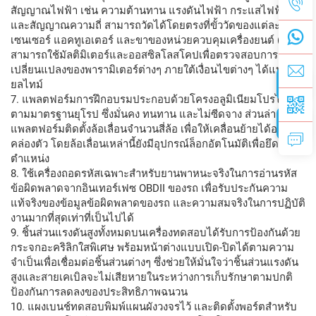
สัญญาณไฟฟ้า เช่น ความต้านทาน แรงดันไฟฟ้า กระแสไฟฟ้า
และสัญญาณความถี่ สามารถวัดได้โดยตรงที่ขั้ววัดของแต่ละ
เซนเซอร์ แอคทูเอเตอร์ และขาของหน่วยควบคุมเครื่องยนต์ (ECU)
สามารถใช้มัลติมิเตอร์และออสซิลโลสโคปเพื่อตรวจสอบการ
เปลี่ยนแปลงของพารามิเตอร์ต่างๆ ภายใต้เงื่อนไขต่างๆ ได้แบบเรี
ยลไทม์
7. แพลตฟอร์มการฝึกอบรมประกอบด้วยโครงอลูมิเนียมโปรไฟล์
ตามมาตรฐานยุโรป ซึ่งมั่นคง ทนทาน และไม่ซีดจาง ส่วนล่างของ
แพลตฟอร์มติดตั้งล้อเลื่อนจำนวนสี่ล้อ เพื่อให้เคลื่อนย้ายได้อย่าง
คล่องตัว โดยล้อเลื่อนเหล่านี้ยังมีอุปกรณ์ล็อกอัตโนมัติเพื่อยึด
ตำแหน่ง
8. ใช้เครื่องถอดรหัสเฉพาะสำหรับยานพาหนะจริงในการอ่านรหัส
ข้อผิดพลาดจากอินเทอร์เฟซ OBDII ของรถ เพื่อรับประกันความ
แท้จริงของข้อมูลข้อผิดพลาดของรถ และความสมจริงในการปฏิบัติ
งานมากที่สุดเท่าที่เป็นไปได้
9. ชิ้นส่วนแรงดันสูงทั้งหมดบนเครื่องทดสอบได้รับการป้องกันด้วย
กระจกอะคริลิกใสพิเศษ พร้อมหน้าต่างแบบเปิด-ปิดได้ตามความ
จำเป็นเพื่อเชื่อมต่อชิ้นส่วนต่างๆ ซึ่งช่วยให้มั่นใจว่าชิ้นส่วนแรงดัน
สูงและสายเคเบิลจะไม่เสียหายในระหว่างการเก็บรักษาตามปกติ
ป้องกันการลดลงของประสิทธิภาพฉนวน
10. แผงเบนช์ทดสอบพิมพ์แผนผังวงจรไว้ และติดตั้งพอร์ตสำหรับ