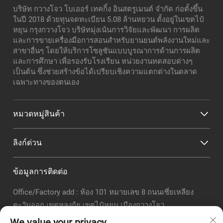
บริษัท กวางโจว โบเออร์ เทคกิ้ง อินสตรูเมนต์ จำกัด ก่อตั้งขึ้น
ในปี 2018 ด้วยทุนจดทะเบียน 5.08 ล้านหยวน ตั้งอยู่ในเขตไป๋
หยุน กรุงกวางโจว บริษัทมุ่งเน้นการวิจัยและพัฒนา การผลิต
และการขายเครื่องมือการสอนสำหรับยานยนต์พลังงานใหม่และ
สาขาอื่นๆ โดยให้บริการโซลูชันแบบบูรณาการด้านการผลิต
และการศึกษา เพื่อรองรับโรงเรียน หน่วยงานทดสอบต่างๆ
เป็นต้น ซึ่งช่วยสร้างข้อได้เปรียบเชิงความแตกต่างในตลาด
เฉพาะทางของตนเอง
หมวดหมู่สินค้า
ลิงก์ด่วน
ข้อมูลการติดต่อ
Office/Factory add : ห้อง 101 หมายเลข 8 ถนนเซี่ยเหลียง
ตะวันออก เขตหลงกุ้ย เขตไป๋หยุน เมืองกวางโจว
อีเมล :
[email protected]
We value your privacy