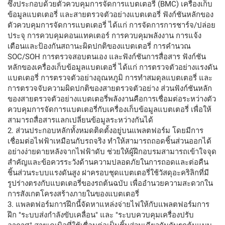
ซึ่งประกอบด้วยตัวควบคุมการจัดการแบตเตอรี่ (BMC) เครื่องเก็บ
ข้อมูลแบตเตอรี่ และสายตรวจตัวอย่างแบตเตอรี่ ฟังก์ชันหลักของ
ตัวควบคุมการจัดการแบตเตอรี่ ได้แก่ การจัดการการชาร์จ/ปล่อย
ประจุ การควบคุมคอนแทคเตอร์ การควบคุมพลังงาน การแจ้ง
เตือนและป้องกันสถานะผิดปกติของแบตเตอรี่ การคำนวณ
SOC/SOH การตรวจสอบตนเอง และฟังก์ชันการสื่อสาร ฟังก์ชัน
หลักของเครื่องเก็บข้อมูลแบตเตอรี่ ได้แก่ การตรวจตัวอย่างแรงดัน
แบตเตอรี่ การตรวจตัวอย่างอุณหภูมิ การทำสมดุลแบตเตอรี่ และ
การตรวจจับความผิดปกติของสายตรวจตัวอย่าง ส่วนฟังก์ชันหลัก
ของสายตรวจตัวอย่างแบตเตอรี่พลังงานคือการเชื่อมต่อระหว่างตัว
ควบคุมการจัดการแบตเตอรี่กับเครื่องเก็บข้อมูลแบตเตอรี่ เพื่อให้
สามารถสื่อสารแลกเปลี่ยนข้อมูลระหว่างกันได้
2. ส่วนประกอบหลักทั้งหมดติดตั้งอยู่บนแพลตฟอร์ม โดยมีการ
เชื่อมต่อไฟฟ้าเหมือนกับรถจริง ทำให้สามารถถอดชิ้นส่วนออกได้
อย่างง่ายดายหลังจากไฟฟ้าดับ ช่วยให้ผู้ฝึกอบรมสามารถเข้าใจจุด
สำคัญและข้อควรระวังด้านความปลอดภัยในการถอดและต่อคืน
ชิ้นส่วนระบบแรงดันสูง ฝาครอบชุดแบตเตอรี่ใช้วัสดุอะคริลิกที่มี
รูปร่างตรงกับแบตเตอรี่ของรถต้นฉบับ เพื่ออำนวยความสะดวกใน
การสังเกตโครงสร้างภายในของแบตเตอรี่
3. แพลตฟอร์มการฝึกนี้จัดหาแหล่งจ่ายไฟให้กับแพลตฟอร์มการ
ฝึก "ระบบส่งกำลังขับเคลื่อน" และ "ระบบควบคุมเครื่องปรับ