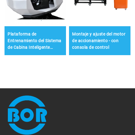
Plataforma de
Montaje y ajuste del motor
Entrenamiento del Sistema
de accionamiento - con
de Cabina Inteligente
consola de control
Automotriz