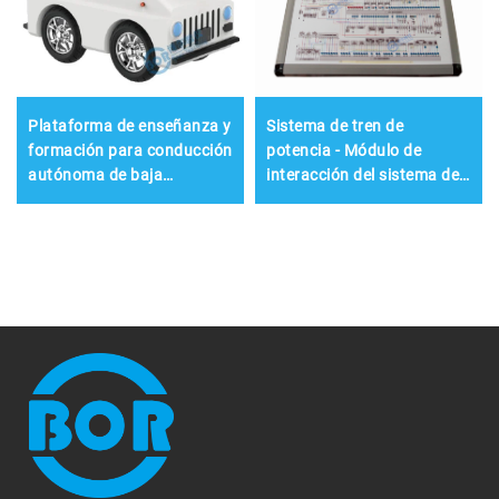
Plataforma de enseñanza y
Sistema de tren de
formación para conducción
potencia - Módulo de
autónoma de baja
interacción del sistema de
velocidad L4
gestión de motor híbrido