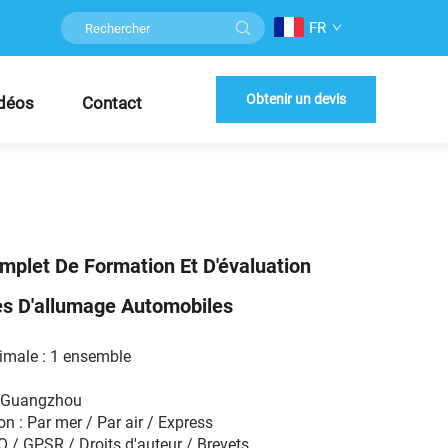
FR
Obtenir un devis
déos
Contact
omplet De Formation Et D'évaluation
s D'allumage Automobiles
male : 1 ensemble
W Guangzhou
n : Par mer / Par air / Express
SO / GPSR / Droits d'auteur / Brevets...