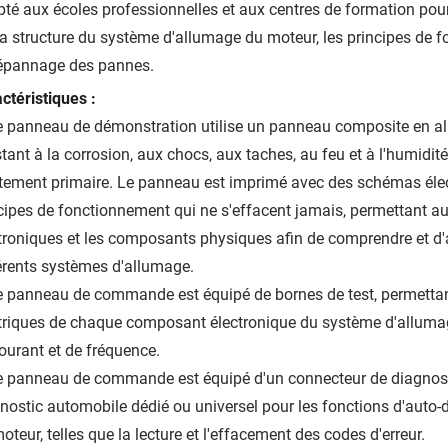
té aux écoles professionnelles et aux centres de formation p
la structure du système d'allumage du moteur, les principes de 
épannage des pannes.
ctéristiques :
e panneau de démonstration utilise un panneau composite en 
stant à la corrosion, aux chocs, aux taches, au feu et à l'humidit
tement primaire. Le panneau est imprimé avec des schémas élect
cipes de fonctionnement qui ne s'effacent jamais, permettant a
troniques et les composants physiques afin de comprendre et d'
érents systèmes d'allumage.
e panneau de commande est équipé de bornes de test, permettant
triques de chaque composant électronique du système d'allumage,
ourant et de fréquence.
e panneau de commande est équipé d'un connecteur de diagnosti
nostic automobile dédié ou universel pour les fonctions d'aut
oteur, telles que la lecture et l'effacement des codes d'erreur.