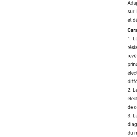
Adap
sur 
et d
Cara
1. L
rési
revê
prin
élec
diff
2. L
élec
de c
3. L
diag
du m