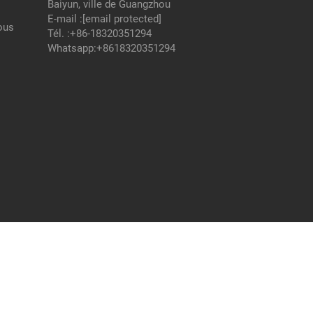
Baiyun, ville de Guangzhou
E-mail :
[email protected]
ous
Tél. :
+86-18320351294
Whatsapp:
+8618320351294