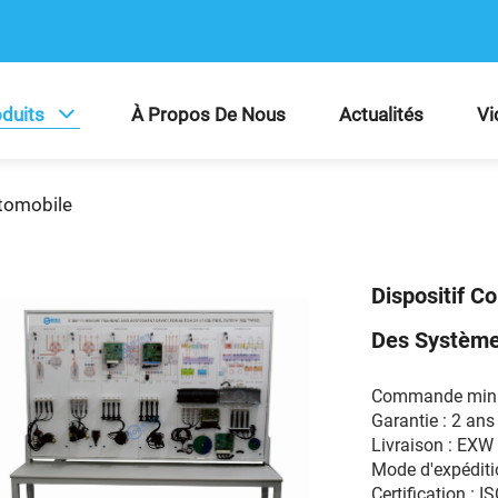
duits
À Propos De Nous
Actualités
Vi
utomobile
Dispositif C
Des Système
Commande mini
Garantie : 2 ans
Livraison : EX
Mode d'expéditio
Certification : I