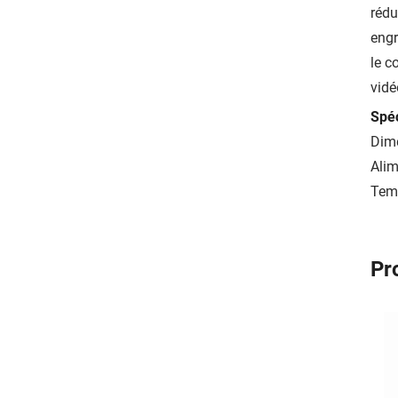
rédu
engr
le c
vidé
Spéc
Dime
Alim
Temp
Pr