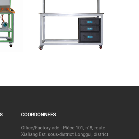
S
COORDONNÉES
Office/Factory add : Pièce 101, n°8, route
Xialiang Est, sous-district Longgui, district