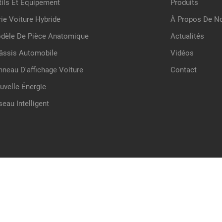
tils Et Équipement
Produits
rie Voiture Hybride
À Propos De N
dèle De Pièce Anatomique
Actualités
âssis Automobile
Vidéos
nneau D'affichage Voiture
Contact
uvelle Énergie
seau Intelligent