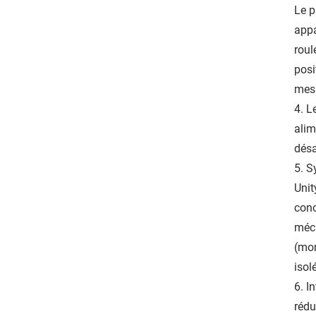
Le p
appa
roul
posi
mes
4. L
alim
désa
5. S
Unit
conc
méca
(mon
isol
6. I
rédu