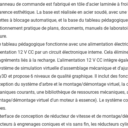
anneau de commande est fabriqué en tôle d'acier laminée à fro
rence esthétique. La base est réalisée en acier soudé, avec une f
ettes à blocage automatique, et la base du tableau pédagogique
tionnement pratique de plans, documents, manuels de laboratoire
ure.
e tableau pédagogique fonctionne avec une alimentation électri
entation 12 V CC par un circuit électronique interne. Cela élimine 
gréments liés à la recharge. L'alimentation 12 V CC intègre égale
ystème de simulation virtuelle d'assemblage mécanique et d'aju
y3D et propose 6 niveaux de qualité graphique. Il inclut des fonct
eption du système d'arbre et le montage/démontage virtuel, la
niques courants, une bibliothèque de ressources mécaniques,
tage/démontage virtuel d'un moteur à essence). Le système con
ées.
nterface de conception de réducteur de vitesse et de montage/d
cteurs à engrenages coniques et vis sans fin, les réducteurs cyli