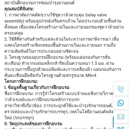
สถาบันฝึกอบรมการซ่อมบำรุงยานยนต์
คุณสมบัติพิเศษ:
1. การผ่าตัดภาคตัดขวางใช้ชุดวาล์วควบคุม (relay valve
assembly) พร้อมอุปกรณ์เสริมครบถ้วน โดยประกอบด้วยชิ้นส่วน
ทั้งหมด เพื่อแสดงโครงสร้างภายในและภายนอกของชุดวาล์วอย่าง
ครอบคลุม
2. ใช้สีที่ต่างกันสำหรับแต่ละส่วนในระหว่างการผ่าพิจารณา เพื่อ
แสดงโครงสร้างเชิงกลของชิ้นส่วนภายในและภายนอก รวมถึง
ความสัมพันธ์ในการประกอบอย่างชัดเจน
3. โครงฐานของอุปกรณ์ฝึกอบรม (พร้อมแผ่นรองกันการสั่น
สะเทือน) ทำจากแผ่นเหล็กกล้ารีดเย็นความหนา 1.5 มม. ผ่าน
กระบวนการขึ้นรูปด้วยแม่พิมพ์และการเคลือบผิว แผ่นรองกันการ
สั่นสะเทือนยึดติดกับโครงฐานด้วยสกรูขนาด M6×4
โครงการฝึกอบรม:
I. ข้อมูลพื้นฐานเกี่ยวกับการฝึกอบรม
ชื่อการฝึกอบรม: การรู้จำโครงสร้างแบบจำลองเชิงกายวิภาคของ
วาล์วเรเลย์และการฝึกอบรมหลักการเบรก
สาขาวิชาที่เกี่ยวข้อง: การประยุกต์ใช้และบำรุงรักษารถยนต์, การ
ตรวจสอบและบำรุงรักษารถบรรทุก, เทคโนโลยียานยนต์พลังงาน
ใหม่ (รถบรรทุก)
II. วัตถุประสงค์ของการฝึกอบรม