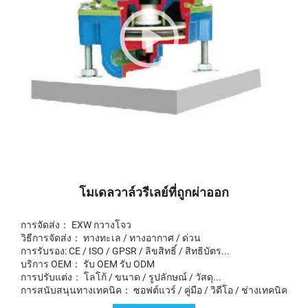
โมเดลวาล์วรีเลย์ที่ถูกผ่าออก
การจัดส่ง： EXW กวางโจว
วิธีการจัดส่ง： ทางทะเล / ทางอากาศ / ด่วน
การรับรอง: CE / ISO / GPSR / ลิขสิทธิ์ / สิทธิบัตร...
บริการ OEM： รับ OEM รับ ODM
การปรับแต่ง： โลโก้ / ขนาด / รูปลักษณ์ / วัสดุ...
การสนับสนุนทางเทคนิค： ซอฟต์แวร์ / คู่มือ / วิดีโอ / ช่างเทคนิค