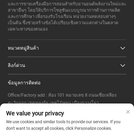
และการขายเครื่องมือการสอนสำหรับยานยนต์พลังงานใหม่และ
สาขาอื่นๆ โดยให้บริการโซลูชันแบบบูรณาการด้านการผลิต
และการศึกษา เพื่อรองรับโรงเรียน หน่วยงานทดสอบต่างๆ
เป็นต้น ซึ่งช่วยสร้างข้อได้เปรียบเชิงความแตกต่างในตลาด
เฉพาะทางของตนเอง
หมวดหมู่สินค้า
ลิงก์ด่วน
ข้อมูลการติดต่อ
Office/Factory add : ห้อง 101 หมายเลข 8 ถนนเซี่ยเหลียง
ตะวันออก เขตหลงกุ้ย เขตไป๋หยุน เมืองกวางโจว
อีเมล :
[email protected]
We value your privacy
โทรศัพท์ :
+86-18320351294
We use cookies and similar tools to provide our services. If you
วอทแชป:
+8618320351294
don't want to accept all cookies, click Personalize cookies.