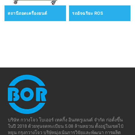
สถานีถอดเครื่องยนต์
รถอัจฉริยะ ROS
บริษัท กวางโจว โบเออร์ เทคกิ้ง อินสตรูเมนต์ จำกัด ก่อตั้งขึ้น
ในปี 2018 ด้วยทุนจดทะเบียน 5.08 ล้านหยวน ตั้งอยู่ในเขตไป๋
หยุน กรุงกวางโจว บริษัทมุ่งเน้นการวิจัยและพัฒนา การผลิต