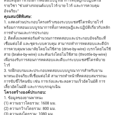
สนับสนุนการเรียนการสอนแบบบูรณาการทฤษฎีกับปฏิบัติใน
รายวิชา "ช่วงล่างรถยนต์แบบไวร์-บาย-ไวร์ และการควบคุม
อัจฉริยะ"
คุณสมบัติพิเศษ:
1. แสดงส่วนประกอบโครงสร้างของระบบแชสซีไดรฟ์บายไวร์
พร้อมการสอนแบบบูรณาการทั้งภาคทฤษฎีและปฏิบัติเกี่ยวกับหลัก
การทำงานและการประกอบ
2. ติดตั้งแพลตฟอร์มคำนวณการทดสอบและประกอบอัจฉริยะที่
เชื่อมต่อได้ และชุดระบบควบคุม สามารถทำการทดสอบและดีบัก
การควบคุมพวงมาลัยโดยไม่ใช้สาย (drive-by-wire) เบรกโดยไม่ใช้
สาย (brake-by-wire) และคันเร่งโดยไม่ใช้สาย (throttle-by-wire)
เพื่อรองรับการสอนการทดสอบและดีบะกระบบแชสซีไดรฟ์บาย
ไวร์
3. รถฝึกอบรมและประกอบทดสอบแบบบูรณาการสำหรับยาน
พาหนะอัจฉริยะที่เชื่อมต่อได้ สามารถทำหน้าที่ทดสอบสมรรถนะ
การขับขี่ไร้คนขับ เช่น การเร่งและชะลอความเร็วอัตโนมัติ การ
เลี้ยวอัตโนมัติ และการเบรกฉุกเฉิน
โครงสร้างองค์ประกอบ:
1. ข้อมูลของยานพาหนะ
(1) ความยาวโดยรวม: 1608 มม.
(2) ความกว้างโดยรวม: 800 มม.
(3) ความสูงโดยรวม: 1080 มม.