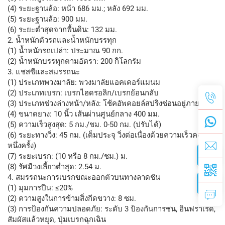
(4) ระยะฐานล้อ: หน้า 686 มม.; หลัง 692 มม.
(5) ระยะฐานล้อ: 900 มม.
(6) ระยะต่ำสุดจากพื้นดิน: 132 มม.
2. น้ำหนักตัวรถและน้ำหนักบรรทุก
(1) น้ำหนักรถเปล่า: ประมาณ 90 กก.
(2) น้ำหนักบรรทุกตามอัตรา: 200 กิโลกรัม
3. แชสซีและสมรรถนะ
(1) ประเภทพวงมาลัย: พวงมาลัยแอคเคอร์แมนม
(2) ประเภทเบรก: เบรกไฮดรอลิก/เบรกย้อนกลับ
(3) ประเภทช่วงล่างหน้า/หลัง: โช้คอัพคอยล์สปริงซ่อนอยู่ภายใน
(4) ขนาดยาง: 10 นิ้ว เส้นผ่านศูนย์กลาง 400 มม.
(5) ความเร็วสูงสุด: 5 กม./ชม. 0-50 กม. (ปรับได้)
(6) ระยะทางวิ่ง: 45 กม. (เต็มประจุ วิ่งต่อเนื่องด้วยความเร็วคงที่
หนึ่งครั้ง)
(7) ระยะเบรก: (10 หรือ 8 กม./ชม.) ม.
(8) รัศมีวงเลี้ยวต่ำสุด: 2.54 ม.
4. สมรรถนะการเบรกขณะออกตัวบนทางลาดชัน
(1) มุมการปีน: ≤20%
(2) ความสูงในการข้ามสิ่งกีดขวาง: 8 ซม.
(3) การป้องกันความปลอดภัย: ระดับ 3 ป้องกันการชน, อินฟราเรด,
สัมผัสแล้วหยุด, ปุ่มเบรกฉุกเฉิน