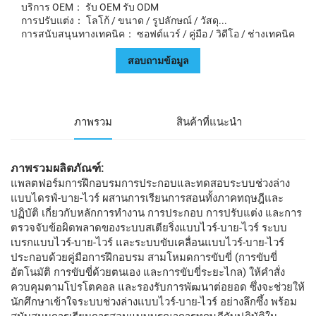
บริการ OEM： รับ OEM รับ ODM
การปรับแต่ง： โลโก้ / ขนาด / รูปลักษณ์ / วัสดุ...
การสนับสนุนทางเทคนิค： ซอฟต์แวร์ / คู่มือ / วิดีโอ / ช่างเทคนิค
สอบถามข้อมูล
ภาพรวม
สินค้าที่แนะนำ
ภาพรวมผลิตภัณฑ์:
แพลตฟอร์มการฝึกอบรมการประกอบและทดสอบระบบช่วงล่าง
แบบไดรฟ์-บาย-ไวร์ ผสานการเรียนการสอนทั้งภาคทฤษฎีและ
ปฏิบัติ เกี่ยวกับหลักการทำงาน การประกอบ การปรับแต่ง และการ
ตรวจจับข้อผิดพลาดของระบบสเตียริ่งแบบไวร์-บาย-ไวร์ ระบบ
เบรกแบบไวร์-บาย-ไวร์ และระบบขับเคลื่อนแบบไวร์-บาย-ไวร์
ประกอบด้วยคู่มือการฝึกอบรม สามโหมดการขับขี่ (การขับขี่
อัตโนมัติ การขับขี่ด้วยตนเอง และการขับขี่ระยะไกล) ให้คำสั่ง
ควบคุมตามโปรโตคอล และรองรับการพัฒนาต่อยอด ซึ่งจะช่วยให้
นักศึกษาเข้าใจระบบช่วงล่างแบบไวร์-บาย-ไวร์ อย่างลึกซึ้ง พร้อม