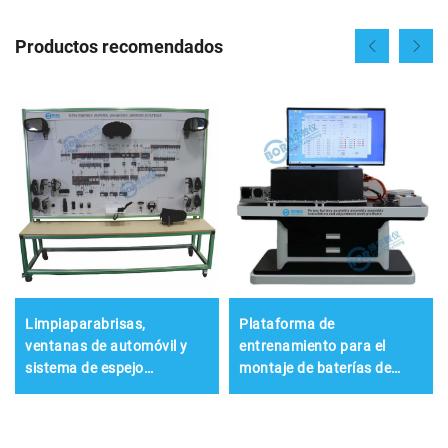
Productos recomendados
Limpiaparabrisas,
Plataforma de
ventanas de automóvil y
entrenamiento para el
sistema de espejo
montaje de baterías de
retrovisor de nueva energía
potencia