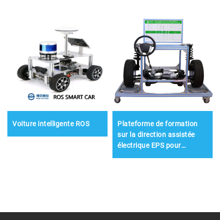
Voiture intelligente ROS
Plateforme de formation
sur la direction assistée
électrique EPS pour
véhicules électriques à
énergie nouvelle