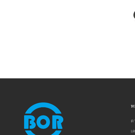
ห
ต
เค