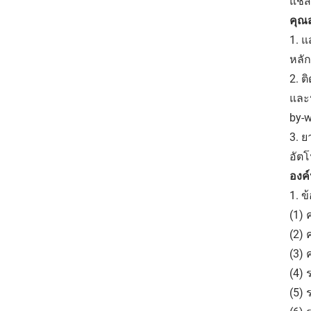
แชส
คุณส
1. 
หลั
2. 
และป
by-
3. 
อัตโ
องค
1. 
(1)
(2)
(3)
(4) 
(5) 