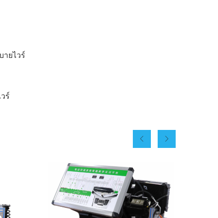
บายไวร์
วร์