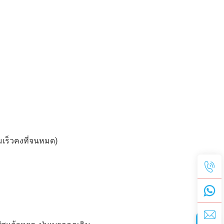
ามเร็วคงที่จนหมด)