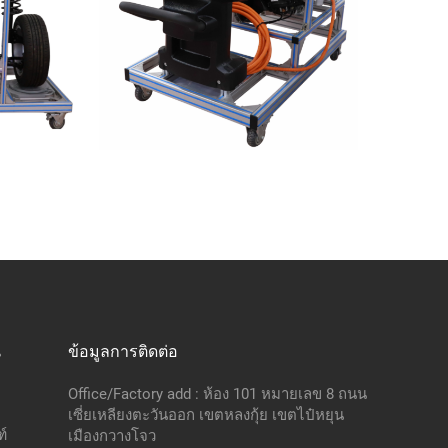
น
ข้อมูลการติดต่อ
Office/Factory add : ห้อง 101 หมายเลข 8 ถนน
เซี่ยเหลียงตะวันออก เขตหลงกุ้ย เขตไป๋หยุน
์
เมืองกวางโจว