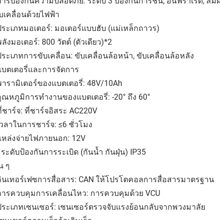
การป้องกันความปลอดภัย: ระดับ 3 ป้องกันการชน, อินฟราเรด, สัมผัส
ับเคลื่อนด้วยไฟฟ้า
ประเภทมอเตอร์: มอเตอร์แบบฮับ (แม่เหล็กถาวร)
พลังมอเตอร์: 800 วัตต์ (ตัวเดียว)*2
ประเภทการขับเคลื่อน: ขับเคลื่อนล้อหน้า, ขับเคลื่อนล้อหลัง
แบตเตอรี่และการจัดการ
พารามิเตอร์ของแบตเตอรี่: 48V/10Ah
อุณหภูมิการทำงานของแบตเตอรี่: -20° ถึง 60°
ที่ชาร์จ: ที่ชาร์จอิสระ AC220V
เวลาในการชาร์จ: ≤6 ชั่วโมง
 แหล่งจ่ายไฟภายนอก: 12V
 ระดับป้องกันการระเบิด (กันน้ำ กันฝุ่น) IP35
่น ๆ
 อินเทอร์เฟซการสื่อสาร: CAN ให้โปรโตคอลการสื่อสารมาตรฐาน
 การควบคุมการเคลื่อนไหว: การควบคุมด้วย VCU
 ประเภทเซนเซอร์: เซนเซอร์ตรวจจับแรงย้อนกลับจากพวงมาลัย