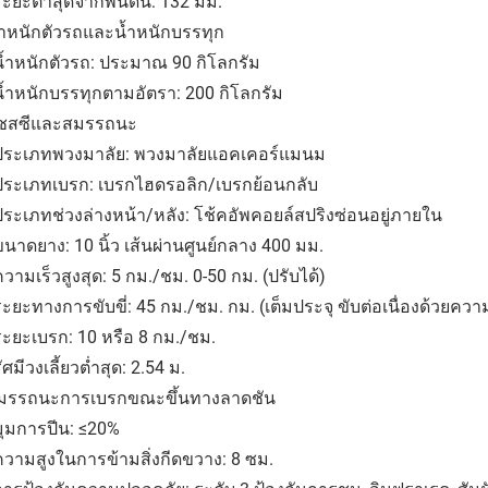
ระยะต่ำสุดจากพื้นดิน: 132 มม.
้ำหนักตัวรถและน้ำหนักบรรทุก
น้ำหนักตัวรถ: ประมาณ 90 กิโลกรัม
น้ำหนักบรรทุกตามอัตรา: 200 กิโลกรัม
แชสซีและสมรรถนะ
 ประเภทพวงมาลัย: พวงมาลัยแอคเคอร์แมนม
 ประเภทเบรก: เบรกไฮดรอลิก/เบรกย้อนกลับ
ประเภทช่วงล่างหน้า/หลัง: โช้คอัพคอยล์สปริงซ่อนอยู่ภายใน
ขนาดยาง: 10 นิ้ว เส้นผ่านศูนย์กลาง 400 มม.
ความเร็วสูงสุด: 5 กม./ชม. 0-50 กม. (ปรับได้)
ระยะทางการขับขี่: 45 กม./ชม. กม. (เต็มประจุ ขับต่อเนื่องด้วยคว
ระยะเบรก: 10 หรือ 8 กม./ชม.
รัศมีวงเลี้ยวต่ำสุด: 2.54 ม.
สมรรถนะการเบรกขณะขึ้นทางลาดชัน
มุมการปีน: ≤20%
ความสูงในการข้ามสิ่งกีดขวาง: 8 ซม.