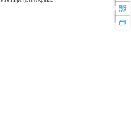
แล้วหยุด, ปุ่มเบรกฉุกเฉิน