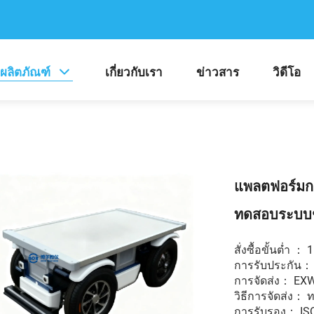
ผลิตภัณฑ์
เกี่ยวกับเรา
ข่าวสาร
วิดีโอ
แพลตฟอร์มก
ทดสอบระบบช
สั่งซื้อขั้นต่ำ ： 1
การรับประกัน： 
การจัดส่ง： EX
วิธีการจัดส่ง： 
การรับรอง： ISO /