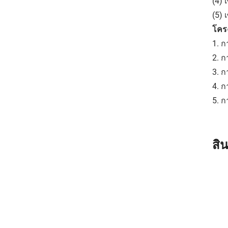
(4) 
(5)
โครง
1. 
2. 
3. 
4. 
5. 
สิ