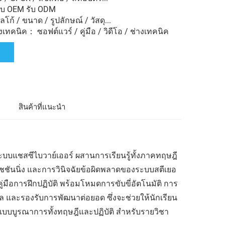
ับ OEM รับ ODM
ก้ / ขนาด / รูปลักษณ์ / วัสดุ...
ทคนิค： ซอฟต์แวร์ / คู่มือ / วิดีโอ / ช่างเทคนิค
ล
สินค้าที่แนะนำ
แชสซีไบวาย์เออร์ ผสานการเรียนรู้ทั้งภาคทฤษฎี
ชันนิ่ง และการวินิจฉัยข้อผิดพลาดของระบบสตีเยอ
่มือการฝึกปฏิบัติ พร้อมโหมดการขับขี่อัตโนมัติ การ
ล และรองรับการพัฒนาต่อยอด ซึ่งจะช่วยให้นักเรียน
นแบบบูรณาการทั้งทฤษฎีและปฏิบัติ สำหรับรายวิชา