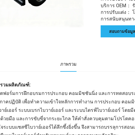
บริการ OEM： ร
การปรับแต่ง： โลโ
การสนับสนุนทางเ
สอบถามข้อมู
ภาพรวม
รวมผลิตภัณฑ์:
ตฟอร์มการฝึกอบรมการประกอบ คอมมิชชันนิ่ง และการทดสอบระบบ
ภาคปฏิบัติ เพื่อทำความเข้าใจหลักการทำงาน การประกอบ คอมมิช
วาย์เออร์ ระบบเบรกไบวาย์เออร์ และระบบไดรฟ์ไบวาย์เออร์ โดยมีคู
ี่ด้วยมือ และการขับขี่จากระยะไกล ให้คำสั่งควบคุมตามโปรโตคอ
ใจระบบแชสซีไบวาย์เออร์ได้ลึกซึ้งยิ่งขึ้น จึงสามารถบรรลุการสอ